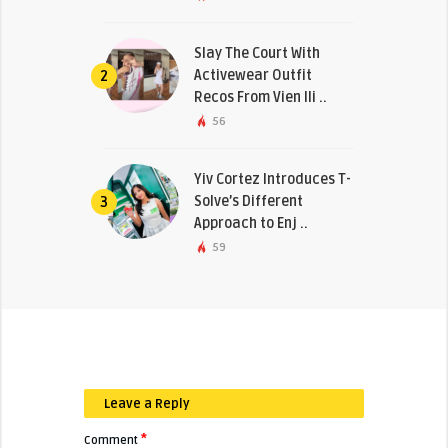
Slay The Court With
Activewear Outfit
2
Recos From Vien Ili ..
56
Yiv Cortez Introduces T-
Solve’s Different
3
Approach to Enj ..
59
Leave a Reply
*
Comment