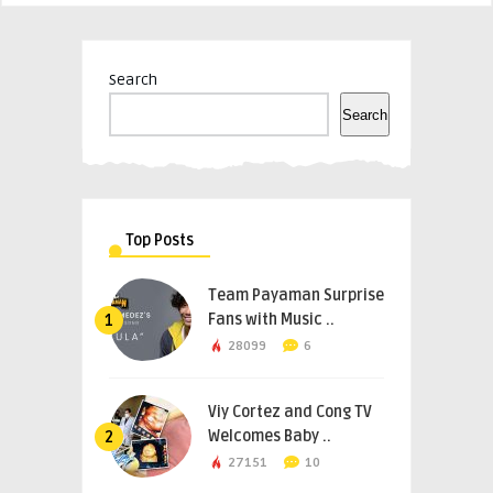
Search
Search
Top Posts
Team Payaman Surprise
Fans with Music ..
1
28099
6
Viy Cortez and Cong TV
Welcomes Baby ..
2
27151
10