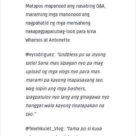
Matapos mapanood ang nasabing Q&A,
maraming mga manonood ang
nagpahatid ng mga mensaheng
nakapagpapalubag-loob para kina
Whamos at Antonette.
@eyrodriguez:
“Godbless po sa inyong
tatlo! Sana mas sipagan nyo pa mag
upload ng mga vlogs nyo para mas
marami pa kayong mapasayang tao.
Wag isipin ang mga bashers,
ipagpatuloy nyo lang ang ginagawa nyo
hanggat wala kayong tinatapakan na
tao.”
@Teamkulet_Vlog:
“Tama po si kuya