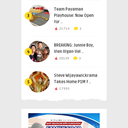
Team Payaman
Playhouse: Now Open
3
for ..
21714
2
BREAKING: Junnie Boy,
Vien Iligan-Vel ..
4
20139
3
Steve Wijayawickrama
Takes Home P1M f ..
5
17993