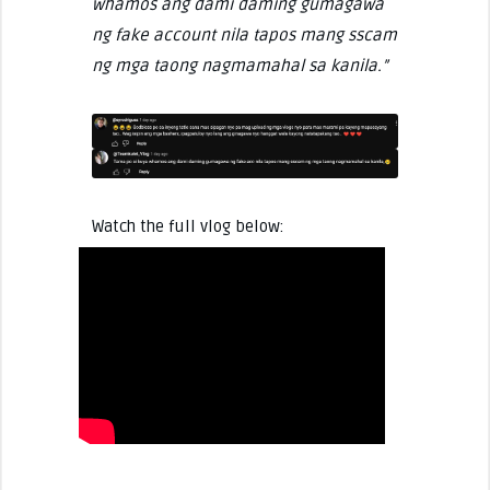
whamos ang dami daming gumagawa
ng fake account nila tapos mang sscam
ng mga taong nagmamahal sa kanila.”
Watch the full vlog below: