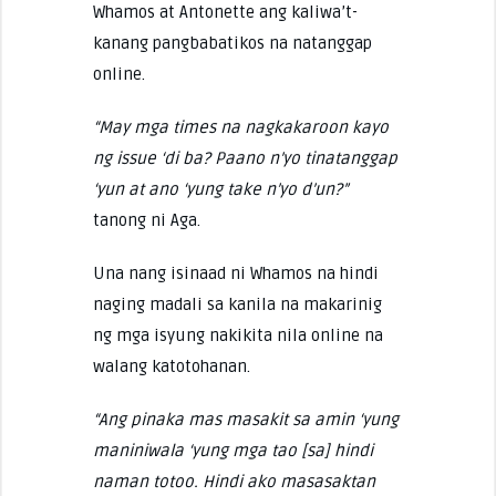
Whamos at Antonette ang kaliwa’t-
kanang pangbabatikos na natanggap
online.
“May mga times na nagkakaroon kayo
ng issue ‘di ba? Paano n’yo tinatanggap
‘yun at ano ‘yung take n’yo d’un?”
tanong ni Aga.
Una nang isinaad ni Whamos na hindi
naging madali sa kanila na makarinig
ng mga isyung nakikita nila online na
walang katotohanan.
“Ang pinaka mas masakit sa amin ‘yung
maniniwala ‘yung mga tao [sa] hindi
naman totoo. Hindi ako masasaktan