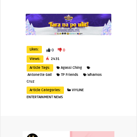
Likes:
0
0
Views:
2431
Article Tags:
Agassi Ching
Antonette Gail
TP Friends
Whamos
Cruz
Article Categories:
VIYLINE
ENTERTAINMENT NEWS