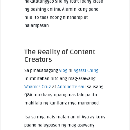
nakatatanggap sila ng iba’t ibang klase
ng bashing online. Alamin kung pano
nila ito taas noong hinaharap at
nalampasan.
The Reality of Content
Creators
Sa pinakabagong
vlog
ni
Agassi Ching
,
inimbitahan nito ang mag-asawang
Whamos Cruz
at
Antonette Gail
sa isang
Q&A mukbang upang mas lalo pa ito
makilala ng kanilang mga manonood.
Isa sa mga nais malaman ni Aga ay kung
paano nalagpasan ng mag-asawang