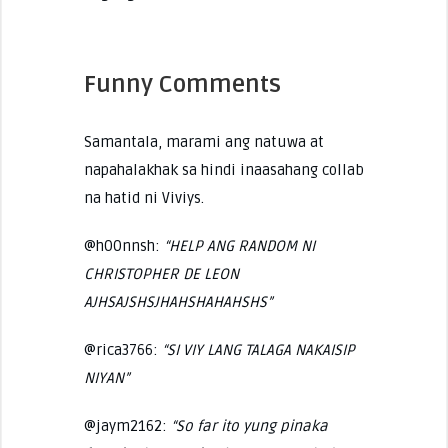
Funny Comments
Samantala, marami ang natuwa at
napahalakhak sa hindi inaasahang collab
na hatid ni Viviys.
@h00nnsh:
“HELP ANG RANDOM NI
CHRISTOPHER DE LEON
AJHSAJSHSJHAHSHAHAHSHS”
@rica3766:
“SI VIY LANG TALAGA NAKAISIP
NIYAN”
@jaym2162:
“So far ito yung pinaka