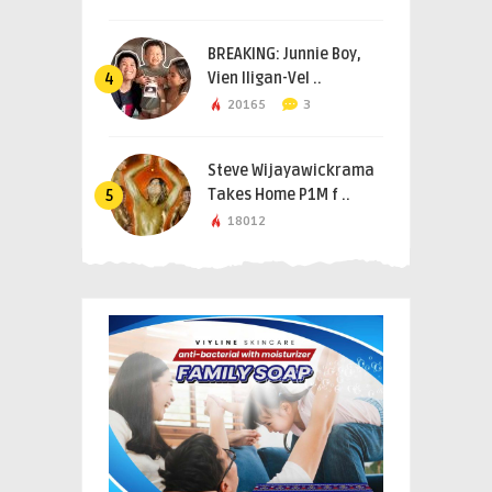
BREAKING: Junnie Boy,
Vien Iligan-Vel ..
4
20165
3
Steve Wijayawickrama
Takes Home P1M f ..
5
18012