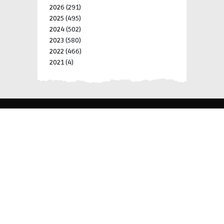
2026
(291)
2025
(495)
2024
(502)
2023
(580)
2022
(466)
2021
(4)
-->
-->
BLK 15 LOT 4 SILCAS VILLAGE SAN FRANCISCO 4024
BIÑAN, LAGUNA, PHILIPPINES
+63 977 698 7412
viylinegroupofcompanies@gmail.com
© 2022 ViyLine Group of Companies. All Rights
Reserved.
Development by
R Web Solutions Corp.