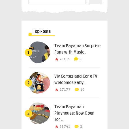
Top Posts
Team Payaman Surprise
Fans with Music ..
1
28135
6
Viy Cortez and Cong TV
Welcomes Baby ..
2
27177
10
Team Payaman
Playhouse: Now Open
3
for ..
21741
2