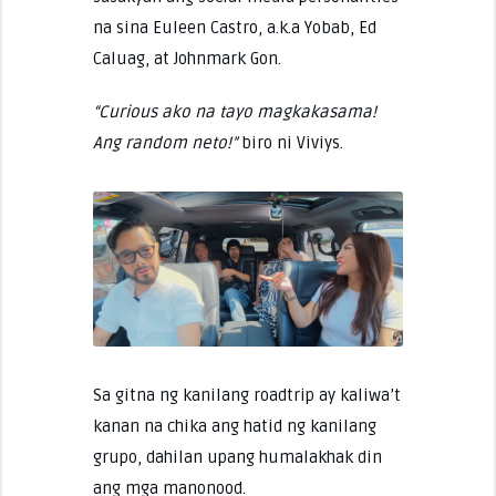
na sina Euleen Castro, a.k.a Yobab, Ed
Caluag, at Johnmark Gon.
“Curious ako na tayo magkakasama!
Ang random neto!”
biro ni Viviys.
Sa gitna ng kanilang roadtrip ay kaliwa’t
kanan na chika ang hatid ng kanilang
grupo, dahilan upang humalakhak din
ang mga manonood.