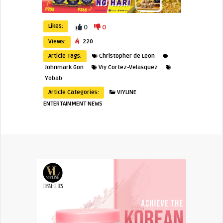
Likes:
0
0
Views:
220
Article Tags:
Christopher de Leon
Johnmark Gon
Viy Cortez-Velasquez
Yobab
Article Categories:
VIYLINE
ENTERTAINMENT NEWS