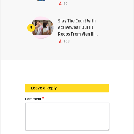
80
Slay The Court With
Activewear Outfit
3
Recos From Vien Ili ..
103
Leave a Reply
*
Comment