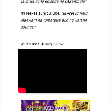
favorite kong episode ng CARambola”
@FreeReelsOnYouTube:
“Bwiset HAHAHA
Mag 4am na tumatawa ako ng walang
sounds!”
Watch the full vlog below: