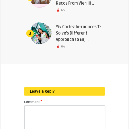
Recos From Vien Ili ..
65
Yiv Cortez Introduces T-
Solve’s Different
3
Approach to Enj ..
64
Leave a Reply
*
Comment