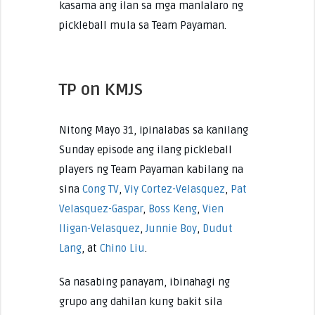
kasama ang ilan sa mga manlalaro ng
pickleball mula sa Team Payaman.
TP on KMJS
Nitong Mayo 31, ipinalabas sa kanilang
Sunday episode ang ilang pickleball
players ng Team Payaman kabilang na
sina
Cong TV
,
Viy Cortez-Velasquez
,
Pat
Velasquez-Gaspar
,
Boss Keng
,
Vien
Iligan-Velasquez
,
Junnie Boy
,
Dudut
Lang
, at
Chino Liu
.
Sa nasabing panayam, ibinahagi ng
grupo ang dahilan kung bakit sila