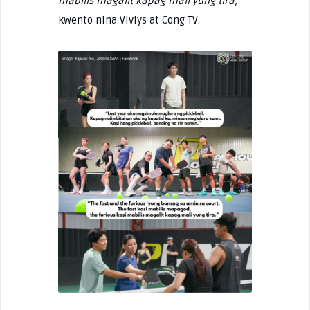
mabilis magalit kapag mali yung tira,”
kwento nina Viviys at Cong TV.