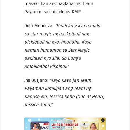
masaksihan ang paglabas ng Team
Payaman sa episode ng KMJS.
Dodi Mendoza:
“Hindi lang kyo nanalo
sa star magic ng basketball nag
pickleball na kyo. hhahaha. Kayo
naman humamon sa Star Magic
pakitaan nyo sila. Go Cong’s
Ambilibabol Pikolbol!”
Jha Quijano:
“Tayo kayo jan Team
Payaman lumilipad ang Team ng
Kapuso Mo, Jessica Soho (One at Heart,
Jessica Soho)”