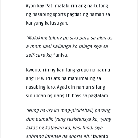
Ayon kay Pat, malaki rin ang naitulong
ng nasabing sports pagdating naman sa
kanyang kalusugan.
“Malaking tulong po siya para sa akin as
a mom kasi kailanga ko talaga siya sa
self-care ko,”
aniya.
Kwento rin ng kanilang grupo na nauna
ang TP Wild Cats na mahumaling sa
nasabing laro. Agad din naman silang
sinundan ng ilang TP boys sa paglalaro.
“Nung na-try ko mag-pickleball, parang
dun bumalik ‘yung resistensya ko, ‘yung
lakas ng katawan ko, kasi hindi siya
sobrang intense na sports eh,”
kwento