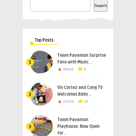
Search
Top Posts
Team Payaman Surprise
Fans with Music ..
1
28102
6
Viy Cortez and Cong TV
Welcomes Baby ..
2
27153
10
Team Payaman
Playhouse: Now Open
3
for ..