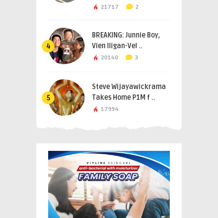
21717
2
BREAKING: Junnie Boy,
Vien Iligan-Vel ..
4
20140
3
Steve Wijayawickrama
Takes Home P1M f ..
5
17994