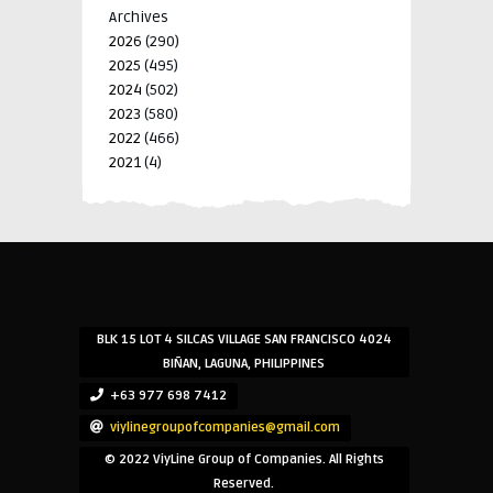
Archives
2026
(290)
2025
(495)
2024
(502)
2023
(580)
2022
(466)
2021
(4)
-->
-->
BLK 15 LOT 4 SILCAS VILLAGE SAN FRANCISCO 4024
BIÑAN, LAGUNA, PHILIPPINES
+63 977 698 7412
viylinegroupofcompanies@gmail.com
© 2022 ViyLine Group of Companies. All Rights
Reserved.