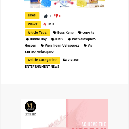
Likes:
0
0
Views:
313
Article Tags:
Boss Keng
cong tv
Junnie Boy
KMJS
Pat Velasquez-
Gaspar
Vien Iligan-Velasquez
Viy
Cortez-Velasquez
Article Categories:
VIYLINE
ENTERTAINMENT NEWS