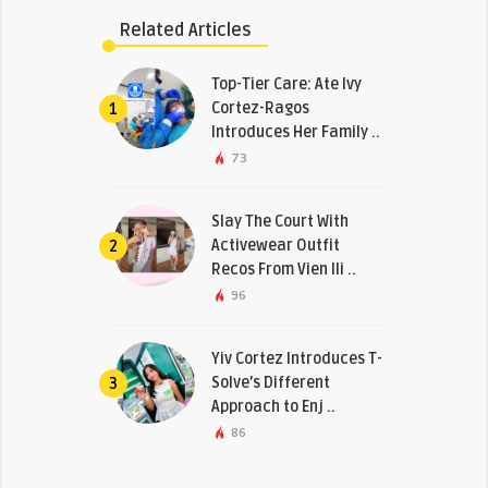
Related Articles
Top-Tier Care: Ate Ivy
Cortez-Ragos
1
Introduces Her Family ..
73
Slay The Court With
Activewear Outfit
2
Recos From Vien Ili ..
96
Yiv Cortez Introduces T-
Solve’s Different
3
Approach to Enj ..
86