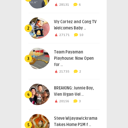
28131
6
Viy Cortez and Cong TV
Welcomes Baby ..
2
27171
10
Team Payaman
Playhouse: Now Open
3
for ..
21735
2
BREAKING: Junnie Boy,
Vien Iligan-Vel ..
4
20156
3
Steve Wijayawickrama
Takes Home P1M f ..
5