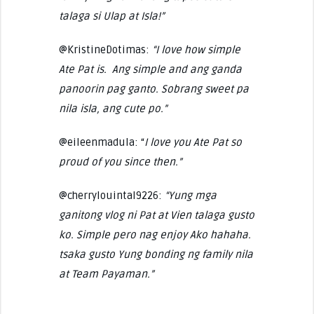
talaga si Ulap at Isla!”
@KristineDotimas:
“I love how simple
Ate Pat is. Ang simple and ang ganda
panoorin pag ganto. Sobrang sweet pa
nila isla, ang cute po.”
@eileenmadula: “
I love you Ate Pat so
proud of you since then.”
@cherrylouintal9226:
“Yung mga
ganitong vlog ni Pat at Vien talaga gusto
ko. Simple pero nag enjoy Ako hahaha.
tsaka gusto Yung bonding ng family nila
at Team Payaman.”