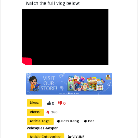
Watch the full vlog below:
Likes:
0
0
Views:
260
Article Tags:
Boss Keng
Pat
Velasquez-Gaspar
Article Categories:
VIYLINE