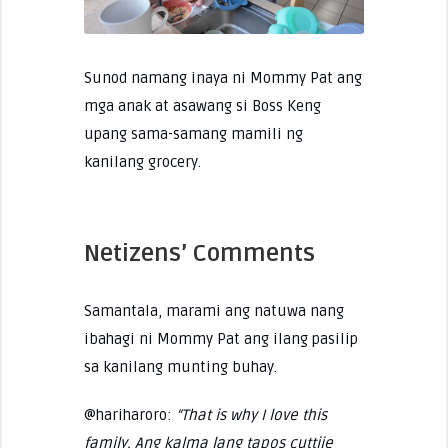
Sunod namang inaya ni Mommy Pat ang
mga anak at asawang si Boss Keng
upang sama-samang mamili ng
kanilang grocery.
Netizens’ Comments
Samantala, marami ang natuwa nang
ibahagi ni Mommy Pat ang ilang pasilip
sa kanilang munting buhay.
@hariharoro:
“That is why I love this
family. Ang kalma lang tapos cuttiie