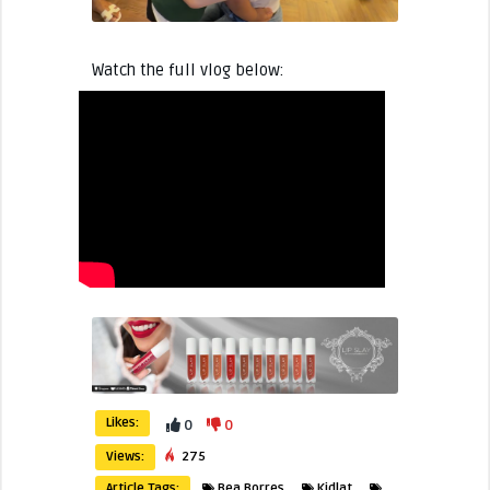
Watch the full vlog below:
Likes:
0
0
Views:
275
Article Tags:
Bea Borres
Kidlat