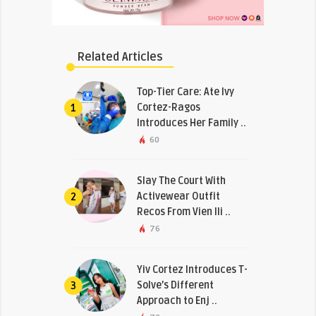
Related Articles
Top-Tier Care: Ate Ivy
Cortez-Ragos
1
Introduces Her Family ..
60
Slay The Court With
Activewear Outfit
2
Recos From Vien Ili ..
76
Yiv Cortez Introduces T-
Solve’s Different
3
Approach to Enj ..