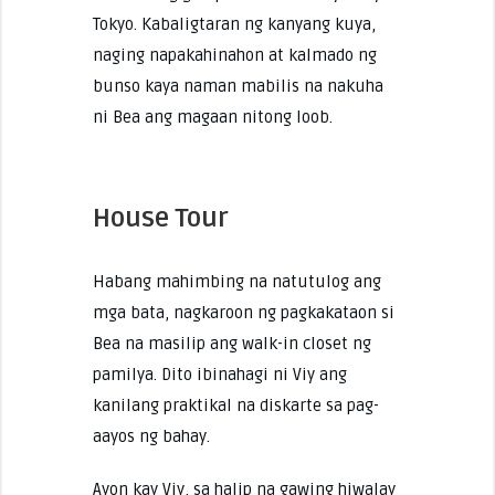
Tokyo. Kabaligtaran ng kanyang kuya,
naging napakahinahon at kalmado ng
bunso kaya naman mabilis na nakuha
ni Bea ang magaan nitong loob.
House Tour
Habang mahimbing na natutulog ang
mga bata, nagkaroon ng pagkakataon si
Bea na masilip ang walk-in closet ng
pamilya. Dito ibinahagi ni Viy ang
kanilang praktikal na diskarte sa pag-
aayos ng bahay.
Ayon kay Viy, sa halip na gawing hiwalay