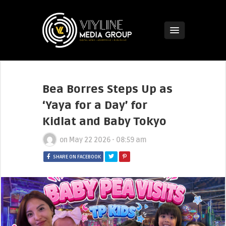
Bea Borres Steps Up as
‘Yaya for a Day’ for
Kidlat and Baby Tokyo
on
May 22 2026 - 08:59 am
SHARE ON FACEBOOK