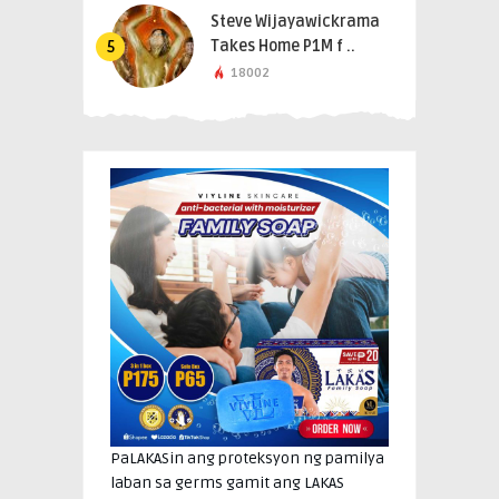
Steve Wijayawickrama
Takes Home P1M f ..
5
18002
PaLAKASin ang proteksyon ng pamilya
laban sa germs gamit ang LAKAS