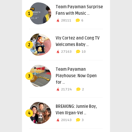
Team Payaman Surprise
Fans with Music ..
1
28111
6
Viy Cortez and Cong TV
Welcomes Baby ..
2
27163
10
Team Payaman
Playhouse: Now Open
3
for ..
21724
2
BREAKING: Junnie Boy,
Vien Iligan-Vel ..
4
20143
3