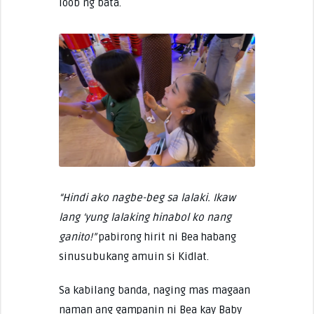
loob ng bata.
“Hindi ako nagbe-beg sa lalaki. Ikaw
lang ‘yung lalaking hinabol ko nang
ganito!”
pabirong hirit ni Bea habang
sinusubukang amuin si Kidlat.
Sa kabilang banda, naging mas magaan
naman ang gampanin ni Bea kay Baby