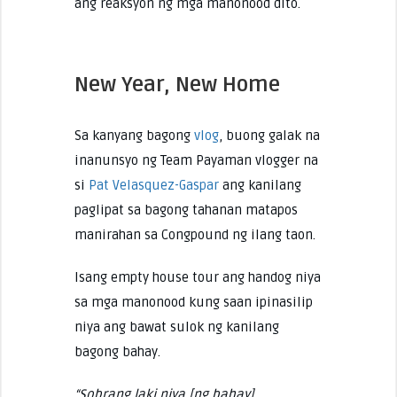
ang reaksyon ng mga manonood dito.
New Year, New Home
Sa kanyang bagong
vlog
, buong galak na
inanunsyo ng Team Payaman vlogger na
si
Pat Velasquez-Gaspar
ang kanilang
paglipat sa bagong tahanan matapos
manirahan sa Congpound ng ilang taon.
Isang empty house tour ang handog niya
sa mga manonood kung saan ipinasilip
niya ang bawat sulok ng kanilang
bagong bahay.
“Sobrang laki niya [ng bahay].