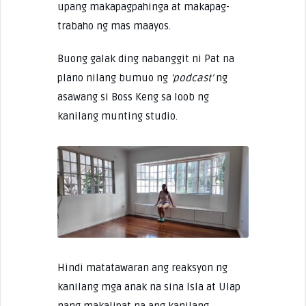
upang makapagpahinga at makapag-
trabaho ng mas maayos.
Buong galak ding nabanggit ni Pat na
plano nilang bumuo ng
‘podcast’
ng
asawang si Boss Keng sa loob ng
kanilang munting studio.
Hindi matatawaran ang reaksyon ng
kanilang mga anak na sina Isla at Ulap
nang makalipat na ang kanilang