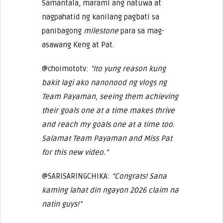
Samantala, marami ang natuwa at
nagpahatid ng kanilang pagbati sa
panibagong
milestone
para sa mag-
asawang Keng at Pat.
@choimototv:
“Ito yung reason kung
bakit lagi ako nanonood ng vlogs ng
Team Payaman, seeing them achieving
their goals one at a time makes thrive
and reach my goals one at a time too.
Salamat Team Payaman and Miss Pat
for this new video.”
@SARISARINGCHIKA:
“Congrats! Sana
kaming lahat din ngayon 2026 claim na
natin guys!”