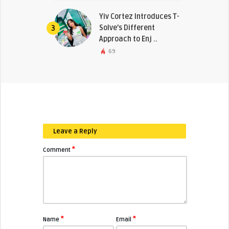
Yiv Cortez Introduces T-
Solve’s Different
3
Approach to Enj ..
69
Leave a Reply
*
Comment
*
*
Name
Email