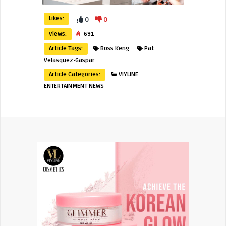
Likes:
0
0
Views:
691
Article Tags:
Boss Keng
Pat
Velasquez-Gaspar
Article Categories:
VIYLINE
ENTERTAINMENT NEWS