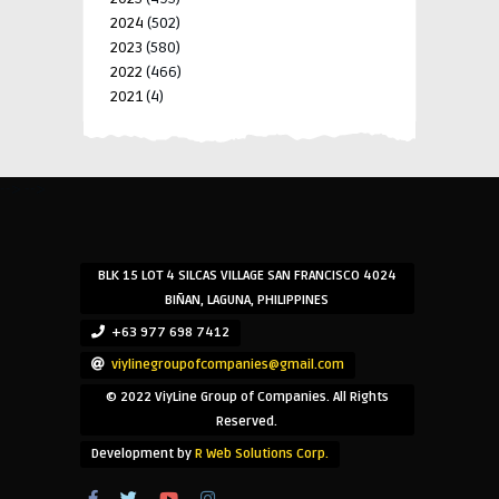
2024
(502)
2023
(580)
2022
(466)
2021
(4)
-->
-->
BLK 15 LOT 4 SILCAS VILLAGE SAN FRANCISCO 4024
BIÑAN, LAGUNA, PHILIPPINES
+63 977 698 7412
viylinegroupofcompanies@gmail.com
© 2022 ViyLine Group of Companies. All Rights
Reserved.
Development by
R Web Solutions Corp.