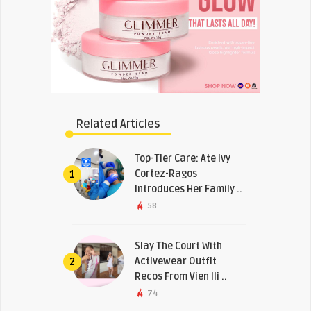
Related Articles
Top-Tier Care: Ate Ivy
Cortez-Ragos
1
Introduces Her Family ..
58
Slay The Court With
Activewear Outfit
2
Recos From Vien Ili ..
74