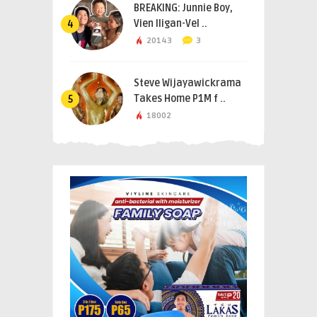
BREAKING: Junnie Boy,
Vien Iligan-Vel ..
4
20143
3
Steve Wijayawickrama
Takes Home P1M f ..
5
18002