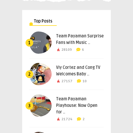
Top Posts
Team Payaman Surprise
Fans with Music ..
1
28109
6
Viy Cortez and Cong TV
Welcomes Baby ..
2
27157
10
Team Payaman
Playhouse: Now Open
3
for ..
21724
2