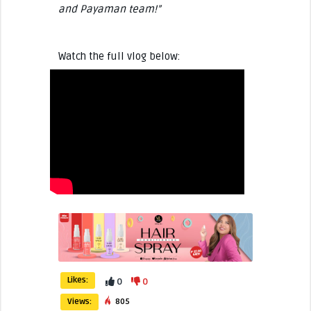
and Payaman team!”
Watch the full vlog below:
Likes:
0
0
Views:
805