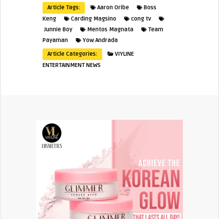
Article Tags:
Aaron Oribe
Boss
Keng
Carding Magsino
cong tv
Junnie Boy
Mentos Magnata
Team
Payaman
Yow Andrada
Article Categories:
VIYLINE
ENTERTAINMENT NEWS