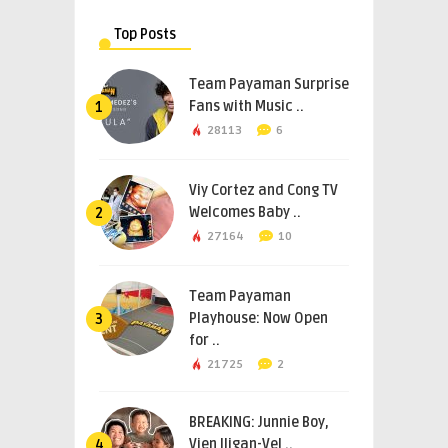
Top Posts
Team Payaman Surprise
Fans with Music ..
1
28113
6
Viy Cortez and Cong TV
Welcomes Baby ..
2
27164
10
Team Payaman
Playhouse: Now Open
3
for ..
21725
2
BREAKING: Junnie Boy,
Vien Iligan-Vel ..
4