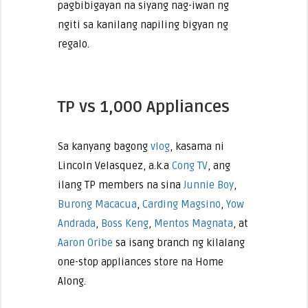
pagbibigayan na siyang nag-iwan ng
ngiti sa kanilang napiling bigyan ng
regalo.
TP vs 1,000 Appliances
Sa kanyang bagong
vlog
, kasama ni
Lincoln Velasquez, a.k.a
Cong TV
, ang
ilang TP members na sina
Junnie Boy
,
Burong Macacua
,
Carding Magsino
,
Yow
Andrada
,
Boss Keng
,
Mentos Magnata
, at
Aaron Oribe
sa isang branch ng kilalang
one-stop appliances store na Home
Along.