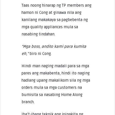
Taas noong hinarap ng TP members ang
hamon ni Cong at ginawa nila ang
kanilang makakaya sa pagbebenta ng
mga quality appliances mula sa
nasabing tindahan.
“Mga boss, andito kami para kumita
eh,”
biro ni Cong.
Hindi man naging madali para sa mga
pares ang makabenta, hindi ito naging
hadlang upang makalikom sila ng mga
orders mula sa mga customers na
bumisita sa nasabing Home Along
branch.
Iba’t-ibang teknik ang ipinakita ng