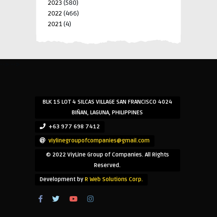
2023
(580)
2022
(466)
2021
(4)
-->
-->
BLK 15 LOT 4 SILCAS VILLAGE SAN FRANCISCO 4024
BIÑAN, LAGUNA, PHILIPPINES
+63 977 698 7412
viylinegroupofcompanies@gmail.com
© 2022 ViyLine Group of Companies. All Rights
Reserved.
Development by
R Web Solutions Corp.