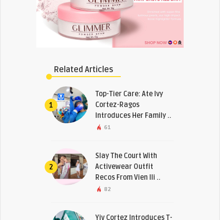
Related Articles
Top-Tier Care: Ate Ivy
Cortez-Ragos
1
Introduces Her Family ..
61
Slay The Court With
Activewear Outfit
2
Recos From Vien Ili ..
82
Yiv Cortez Introduces T-