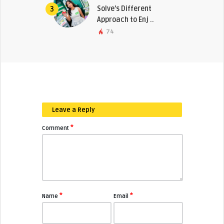
Solve’s Different
3
Approach to Enj ..
74
Leave a Reply
*
Comment
*
*
Name
Email