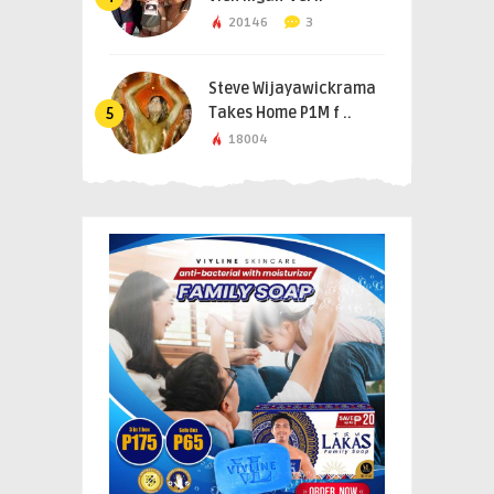
20146
3
Steve Wijayawickrama
Takes Home P1M f ..
5
18004