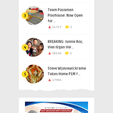
Team Payaman
Playhouse: Now Open
3
for ..
21717
2
BREAKING: Junnie Boy,
Vien Iligan-Vel ..
4
20140
3
Steve Wijayawickrama
Takes Home P1M f ..
5
17994