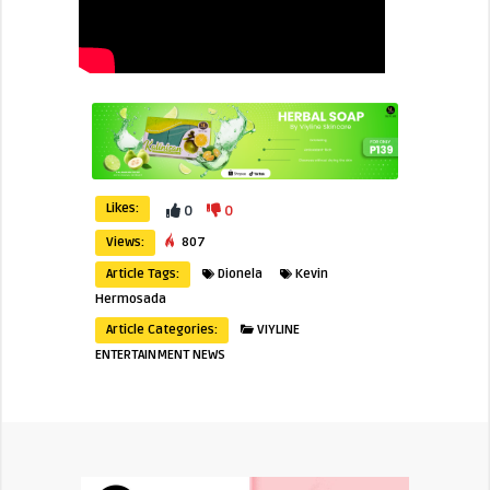
Likes:
0
0
Views:
807
Article Tags:
Dionela
Kevin
Hermosada
Article Categories:
VIYLINE
ENTERTAINMENT NEWS