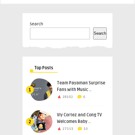
Search
Search
Top Posts
Team Payaman Surprise
Fans with Music ..
1
28102
6
Viy Cortez and Cong TV
Welcomes Baby ..
2
27153
10