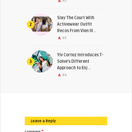
47
Slay The Court With
Activewear Outfit
2
Recos From Vien Ili ..
65
Yiv Cortez Introduces T-
Solve’s Different
3
Approach to Enj ..
64
Leave a Reply
*
Comment