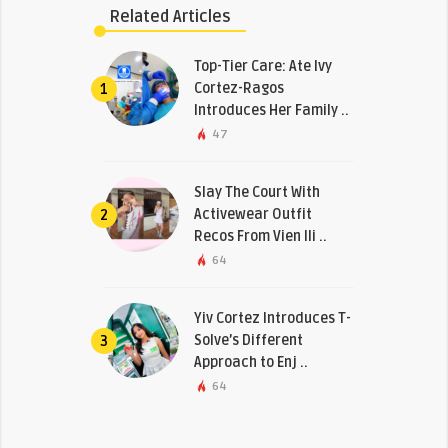
Related Articles
Top-Tier Care: Ate Ivy
Cortez-Ragos
1
Introduces Her Family ..
47
Slay The Court With
Activewear Outfit
2
Recos From Vien Ili ..
64
Yiv Cortez Introduces T-
Solve’s Different
3
Approach to Enj ..
64