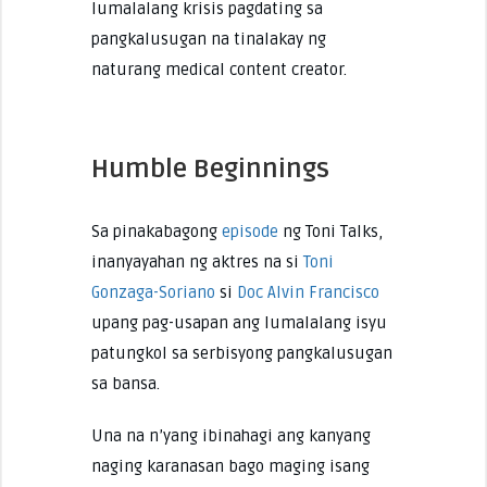
lumalalang krisis pagdating sa
pangkalusugan na tinalakay ng
naturang medical content creator.
Humble Beginnings
Sa pinakabagong
episode
ng Toni Talks,
inanyayahan ng aktres na si
Toni
Gonzaga-Soriano
si
Doc Alvin Francisco
upang pag-usapan ang lumalalang isyu
patungkol sa serbisyong pangkalusugan
sa bansa.
Una na n’yang ibinahagi ang kanyang
naging karanasan bago maging isang