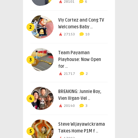
28101
6
Viy Cortez and Cong TV
Welcomes Baby ..
2
27153
10
Team Payaman
Playhouse: Now Open
3
for ..
21717
2
BREAKING: Junnie Boy,
Vien Iligan-Vel ..
4
20140
3
Steve Wijayawickrama
Takes Home P1M f ..
5