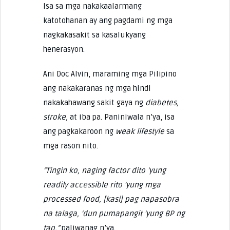
Isa sa mga nakakaalarmang
katotohanan ay ang pagdami ng mga
nagkakasakit sa kasalukyang
henerasyon.
Ani Doc Alvin, maraming mga Pilipino
ang nakakaranas ng mga hindi
nakakahawang sakit gaya ng
diabetes,
stroke,
at iba pa. Paniniwala n’ya, isa
ang pagkakaroon ng
weak lifestyle
sa
mga rason nito.
“Tingin ko, naging factor dito ‘yung
readily accessible rito ‘yung mga
processed food, [kasi] pag napasobra
na talaga, ‘dun pumapangit ‘yung BP ng
tao,”
paliwanag n’ya.