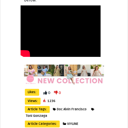
below:
Likes:
0
0
Views:
1236
Article Tags:
Doc Alvin Francisco
Toni Gonzaga
Article Categories:
VIYLINE