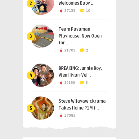
Welcomes Baby ..
2
27139
10
Team Payaman
Playhouse: Now Open
3
for ..
21701
2
BREAKING: Junnie Boy,
Vien Iligan-Vel ..
4
20130
3
Steve Wijayawickrama
Takes Home P1M f ..
5
17985