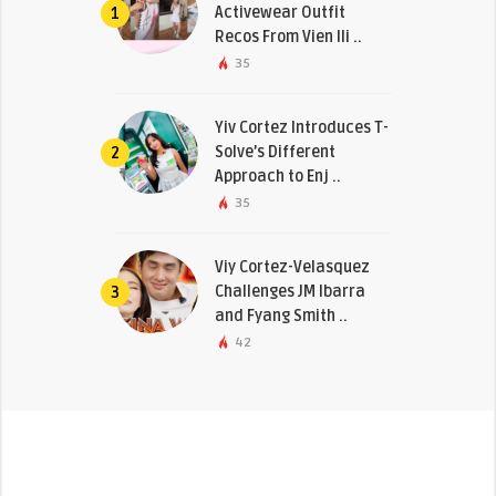
Activewear Outfit
1
Recos From Vien Ili ..
35
Yiv Cortez Introduces T-
Solve’s Different
2
Approach to Enj ..
35
Viy Cortez-Velasquez
Challenges JM Ibarra
3
and Fyang Smith ..
42