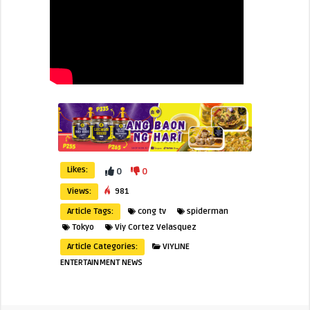
Likes:
0
0
Views:
981
Article Tags:
cong tv
spiderman
Tokyo
Viy Cortez Velasquez
Article Categories:
VIYLINE
ENTERTAINMENT NEWS