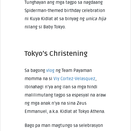
Tunghayan ang mga tagpo sa nagdaang
Spiderman-themed birthday celebration
ni Kuya Kidlat at sa binyag ng
unica hija
nilang si Baby Tokyo.
Tokyo’s Christening
Sa bagong
vlog
ng Team Payaman
momma na si
Viy Cortez-Velasquez
,
ibinahagi n’ya ang ilan sa mga hindi
malilimutang tagpo sa espesyal na araw
ng mga anak n’ya na sina Zeus
Emmanuel, a.k.a. Kidlat at Tokyo Athena.
Bago pa man magtungo sa selebrasyon