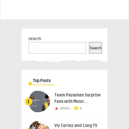
Search
Search
Top Posts
Team Payaman Surprise
Fans with Music ..
1
28084
6
Viy Cortez and Cong TV