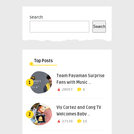
Search
Search
Top Posts
Team Payaman Surprise
Fans with Music ..
1
28097
6
Viy Cortez and Cong TV
Welcomes Baby ..
2
27150
10