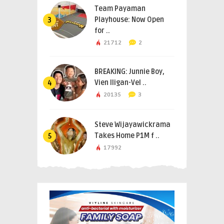
Team Payaman
Playhouse: Now Open
3
for ..
21712
2
BREAKING: Junnie Boy,
Vien Iligan-Vel ..
4
20135
3
Steve Wijayawickrama
Takes Home P1M f ..
5
17992