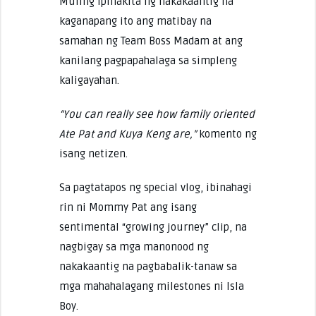
Muling ipinakita ng nakakaantig na
kaganapang ito ang matibay na
samahan ng Team Boss Madam at ang
kanilang pagpapahalaga sa simpleng
kaligayahan.
“You can really see how family oriented
Ate Pat and Kuya Keng are,”
komento ng
isang netizen.
Sa pagtatapos ng special vlog, ibinahagi
rin ni Mommy Pat ang isang
sentimental “growing journey” clip, na
nagbigay sa mga manonood ng
nakakaantig na pagbabalik-tanaw sa
mga mahahalagang milestones ni Isla
Boy.