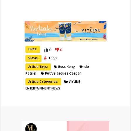
Likes:
0
0
Views:
1069
Article Tags:
Boss Keng
Isla
Patriel
Pat Velasquez-Gaspar
Article Categories:
VIYLINE
ENTERTAINMENT NEWS