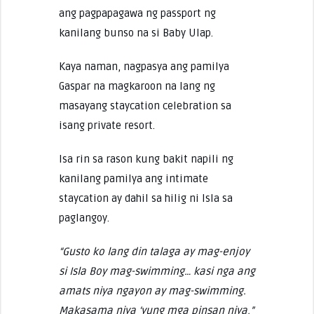
ang pagpapagawa ng passport ng
kanilang bunso na si Baby Ulap.
Kaya naman, nagpasya ang pamilya
Gaspar na magkaroon na lang ng
masayang staycation celebration sa
isang private resort.
Isa rin sa rason kung bakit napili ng
kanilang pamilya ang intimate
staycation ay dahil sa hilig ni Isla sa
paglangoy.
“Gusto ko lang din talaga ay mag-enjoy
si Isla Boy mag-swimming… kasi nga ang
amats niya ngayon ay mag-swimming.
Makasama niya ‘yung mga pinsan niya,”