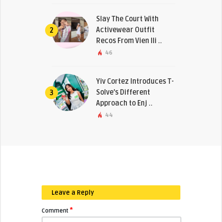
Slay The Court With
Activewear Outfit
2
Recos From Vien Ili ..
46
Yiv Cortez Introduces T-
Solve’s Different
3
Approach to Enj ..
44
Leave a Reply
*
Comment