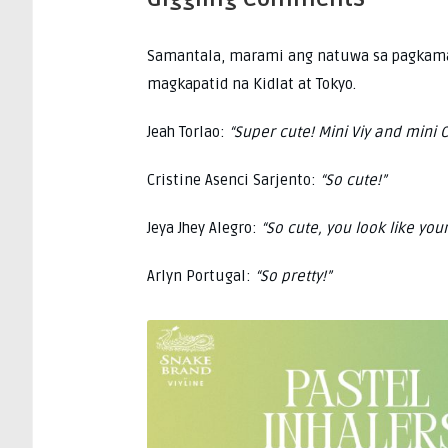
Samantala, marami ang natuwa sa pagkamali
magkapatid na Kidlat at Tokyo.
Jeah Torlao:
“Super cute! Mini Viy and mini 
Cristine Asenci Sarjento:
“So cute!”
Jeya Jhey Alegro:
“So cute, you look like yo
Arlyn Portugal:
“So pretty!”