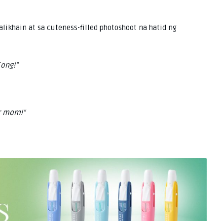
khain at sa cuteness-filled photoshoot na hatid ng
Cong!”
ur mom!”