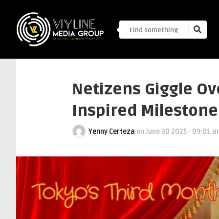
Netizens Giggle Ov
Inspired Mileston
Yenny Certeza
on
June 30 2025 - 09:01 