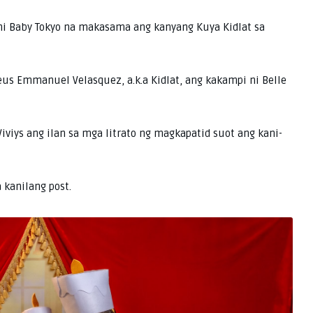
i Baby Tokyo na makasama ang kanyang Kuya Kidlat sa
eus Emmanuel Velasquez, a.k.a Kidlat, ang kakampi ni Belle
Viviys ang ilan sa mga litrato ng magkapatid suot ang kani-
 kanilang post.