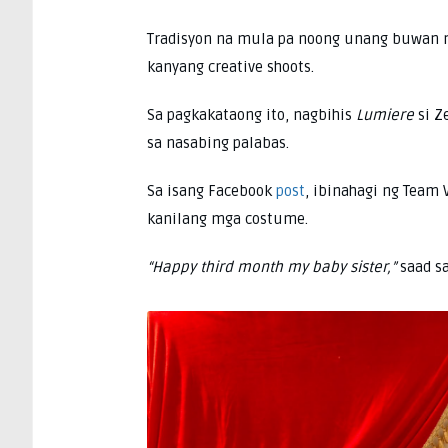
Tradisyon na mula pa noong unang buwan n
kanyang creative shoots.
Sa pagkakataong ito, nagbihis
Lumiere
si Z
sa nasabing palabas.
Sa isang Facebook
post
, ibinahagi ng Team 
kanilang mga costume.
“Happy third month my baby sister,”
saad sa