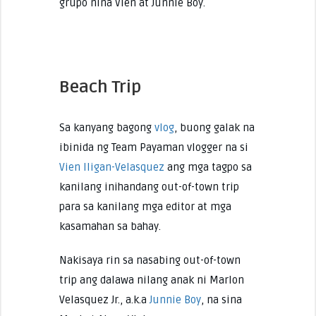
grupo nina Vien at Junnie Boy.
Beach Trip
Sa kanyang bagong
vlog
, buong galak na
ibinida ng Team Payaman vlogger na si
Vien Iligan-Velasquez
ang mga tagpo sa
kanilang inihandang out-of-town trip
para sa kanilang mga editor at mga
kasamahan sa bahay.
Nakisaya rin sa nasabing out-of-town
trip ang dalawa nilang anak ni Marlon
Velasquez Jr., a.k.a
Junnie Boy
, na sina