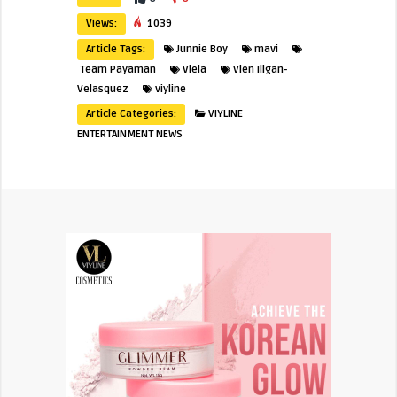
Views:
1039
Article Tags:
Junnie Boy
mavi
Team Payaman
Viela
Vien Iligan-
Velasquez
viyline
Article Categories:
VIYLINE
ENTERTAINMENT NEWS