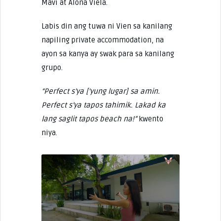
Mavi at Alona Viela.
Labis din ang tuwa ni Vien sa kanilang
napiling private accommodation, na
ayon sa kanya ay swak para sa kanilang
grupo.
“Perfect s’ya [‘yung lugar] sa amin.
Perfect s’ya tapos tahimik. Lakad ka
lang saglit tapos beach na!”
kwento
niya.