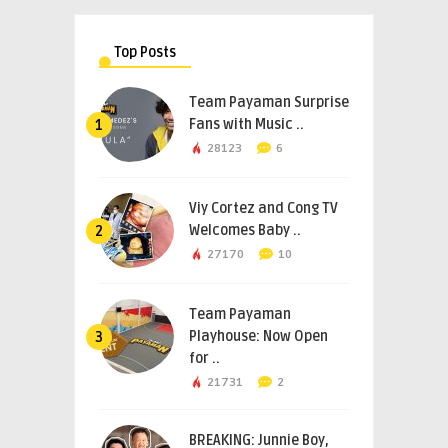
Top Posts
Team Payaman Surprise
Fans with Music ..
1
28123
6
Viy Cortez and Cong TV
Welcomes Baby ..
2
27170
10
Team Payaman
Playhouse: Now Open
3
for ..
21731
2
BREAKING: Junnie Boy,