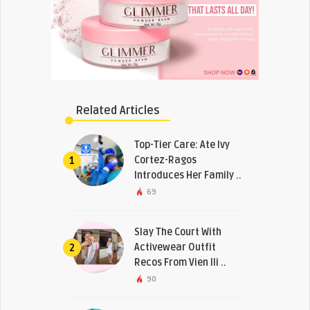
Related Articles
Top-Tier Care: Ate Ivy
Cortez-Ragos
1
Introduces Her Family ..
69
Slay The Court With
Activewear Outfit
2
Recos From Vien Ili ..
90