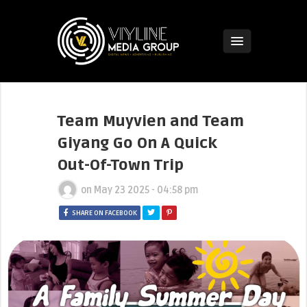
Team Muyvien and Team
Giyang Go On A Quick
Out-Of-Town Trip
on
May 23 2025 - 04:58 pm
SHARE ON FACEBOOK