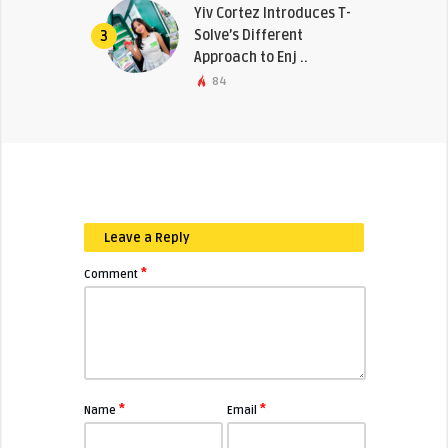
Yiv Cortez Introduces T-
Solve’s Different
3
Approach to Enj ..
84
Leave a Reply
*
Comment
*
*
Name
Email