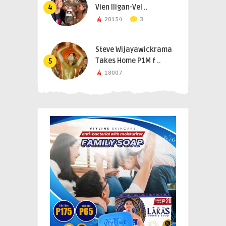
Vien Iligan-Vel ..
4
20154
3
Steve Wijayawickrama
Takes Home P1M f ..
5
18007