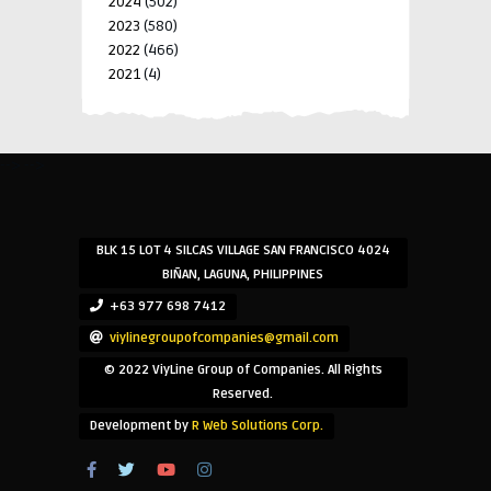
2024
(502)
2023
(580)
2022
(466)
2021
(4)
-->
-->
BLK 15 LOT 4 SILCAS VILLAGE SAN FRANCISCO 4024
BIÑAN, LAGUNA, PHILIPPINES
+63 977 698 7412
viylinegroupofcompanies@gmail.com
© 2022 ViyLine Group of Companies. All Rights
Reserved.
Development by
R Web Solutions Corp.