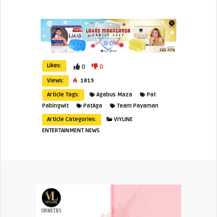
Likes:
0
0
Views:
1819
Article Tags:
Agabus Maza
Pat
Pabingwit
PatAga
Team Payaman
Article Categories:
VIYLINE
ENTERTAINMENT NEWS