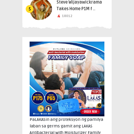
Steve Wijayawickrama
Takes Home P1M f ..
5
18012
PaLAKASin ang proteksyon ng pamilya
laban sa germs gamit ang LAKAS
Antibacterial with Moisturizer Family