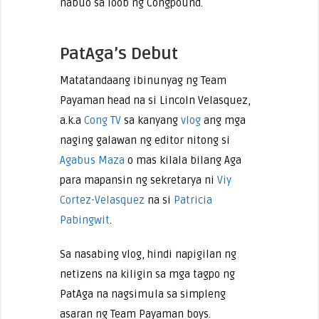
nabuo sa loob ng Congpound.
PatAga’s Debut
Matatandaang ibinunyag ng Team
Payaman head na si Lincoln Velasquez,
a.k.a
Cong TV
sa kanyang
vlog
ang mga
naging galawan ng editor nitong si
Agabus Maza
o mas kilala bilang Aga
para mapansin ng sekretarya ni
Viy
Cortez-Velasquez
na si
Patricia
Pabingwit
.
Sa nasabing vlog, hindi napigilan ng
netizens na kiligin sa mga tagpo ng
PatAga na nagsimula sa simpleng
asaran ng Team Payaman boys.