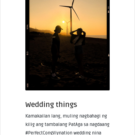
Wedding things
Kamakailan lang, muling nagbahagi ng
kilig ang tambalang PatAga sa nagdaang
#PerfectCongViynation wedding nina