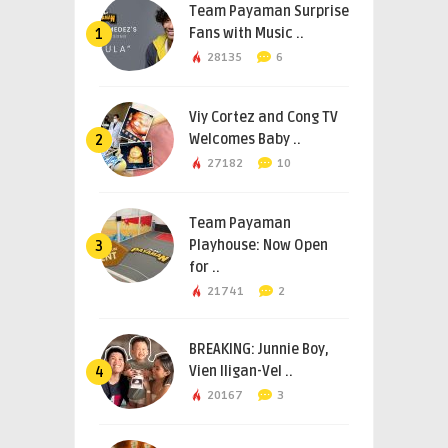
Team Payaman Surprise
Fans with Music ..
1
28135
6
Viy Cortez and Cong TV
Welcomes Baby ..
2
27182
10
Team Payaman
Playhouse: Now Open
3
for ..
21741
2
BREAKING: Junnie Boy,
Vien Iligan-Vel ..
4
20167
3