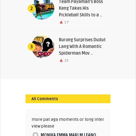
Team Payaman’s Boss
Keng Takes His
2
Pickleball Skills to a ..
17
Burong Surprises Dudut
Lang With A Romantic
3
Spiderman Mov ..
25
All Comments
more pat aga moments or long inter
view please
MONIKA EMMA MARI M LEANO