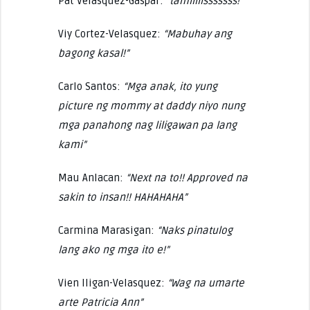
Pat Velasquez-Gaspar:
“tamiiiiisssssss!”
Viy Cortez-Velasquez:
“Mabuhay ang
bagong kasal!”
Carlo Santos:
“Mga anak, ito yung
picture ng mommy at daddy niyo nung
mga panahong nag liligawan pa lang
kami”
Mau Anlacan:
“Next na to!! Approved na
sakin to insan!! HAHAHAHA”
Carmina Marasigan:
“Naks pinatulog
lang ako ng mga ito e!”
Vien Iligan-Velasquez:
“Wag na umarte
arte Patricia Ann”