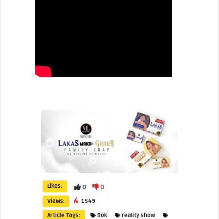
Likes:
0
0
Views:
1549
Article Tags:
Bok
reality show