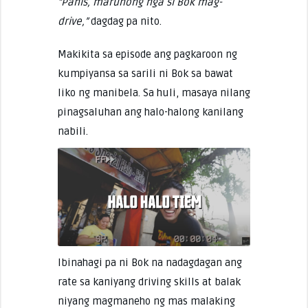
“Panis, marunong nga si Bok mag-
drive,”
dagdag pa nito.
Makikita sa episode ang pagkaroon ng
kumpiyansa sa sarili ni Bok sa bawat
liko ng manibela. Sa huli, masaya nilang
pinagsaluhan ang halo-halong kanilang
nabili.
Ibinahagi pa ni Bok na nadagdagan ang
rate sa kaniyang driving skills at balak
niyang magmaneho ng mas malaking