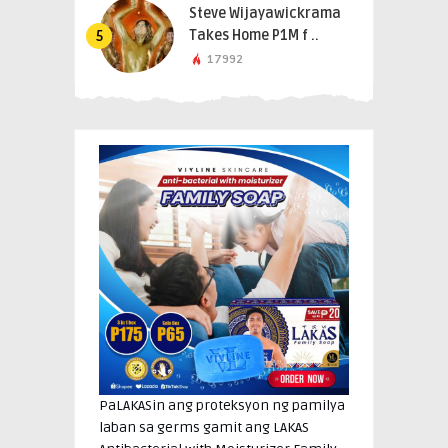
Steve Wijayawickrama
Takes Home P1M f ..
5
17992
PaLAKASin ang proteksyon ng pamilya
laban sa germs gamit ang LAKAS