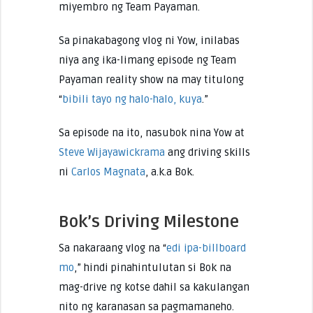
miyembro ng Team Payaman.
Sa pinakabagong vlog ni Yow, inilabas
niya ang ika-limang episode ng Team
Payaman reality show na may titulong
“
bibili tayo ng halo-halo, kuya
.”
Sa episode na ito, nasubok nina Yow at
Steve Wijayawickrama
ang driving skills
ni
Carlos Magnata
, a.k.a Bok.
Bok’s Driving Milestone
Sa nakaraang vlog na “
edi ipa-billboard
mo
,” hindi pinahintulutan si Bok na
mag-drive ng kotse dahil sa kakulangan
nito ng karanasan sa pagmamaneho.