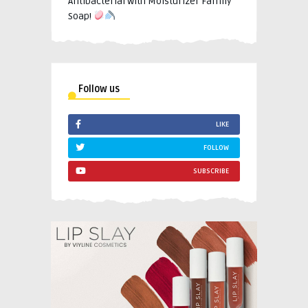
Antibacterial with Moisturizer Family
Soap!
Follow us
LIKE
FOLLOW
SUBSCRIBE