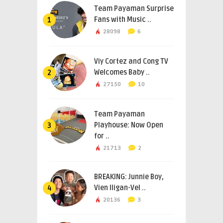
Team Payaman Surprise
Fans with Music ..
1
28098
6
Viy Cortez and Cong TV
Welcomes Baby ..
2
27150
10
Team Payaman
Playhouse: Now Open
3
for ..
21713
2
BREAKING: Junnie Boy,
Vien Iligan-Vel ..
4
20136
3