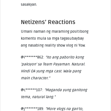
sasakyan.
Netizens’ Reactions
Umani naman ng maraming positibong
komento mula sa mga tagasubaybay
ang nasabing reality show vlog ni Yow.
@l*******862:
“Ito ang paborito kong
‘paksyon’ sa Team Payaman. Natural.
Hindi OA yung mga cast. Wala pang
main character.”
@c******107:
“Maganda yung ganitong
tema, natural lang.”
@j*******189:
“More vlogs na gan’to,