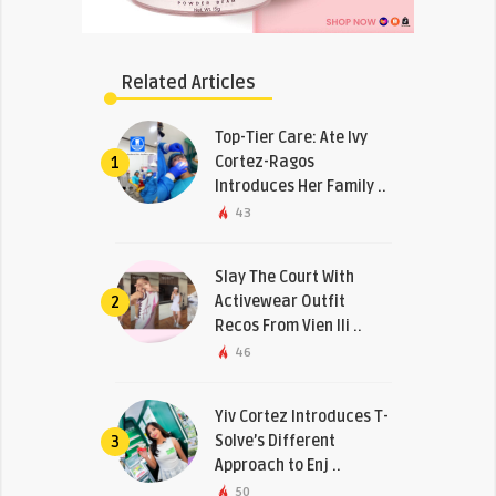
Related Articles
Top-Tier Care: Ate Ivy
Cortez-Ragos
1
Introduces Her Family ..
43
Slay The Court With
Activewear Outfit
2
Recos From Vien Ili ..
46
Yiv Cortez Introduces T-
Solve’s Different
3
Approach to Enj ..
50