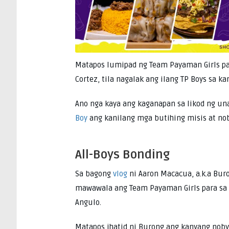
Matapos lumipad ng Team Payaman Girls pap
Cortez, tila nagalak ang ilang TP Boys sa k
Ano nga kaya ang kaganapan sa likod ng una
Boy
ang kanilang mga butihing misis at no
All-Boys Bonding
Sa bagong
vlog
ni Aaron Macacua, a.k.a Bur
mawawala ang Team Payaman Girls para sa br
Angulo.
Matapos ihatid ni Burong ang kanyang nobya