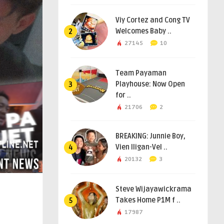
Viy Cortez and Cong TV
Welcomes Baby ..
2
27145
10
Team Payaman
Playhouse: Now Open
3
for ..
21706
2
BREAKING: Junnie Boy,
Vien Iligan-Vel ..
4
20132
3
Steve Wijayawickrama
Takes Home P1M f ..
5
17987