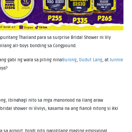
untang Thailand para sa surprise Bridal Shower ni Viy
anilang all-boys bonding sa Congpound.
ng gabi ng wala sa piling nina
Burong
,
Dudut Lang
, at
Junnie
bya?
ong, ibinahagi nito sa mga manonood na ilang araw
idal shower ni Viviys, kasama na ang fiancé nitong si Aki
 sa airport, hindi nito napigilang maging emosyonal.