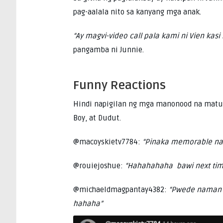
pag-aalala nito sa kanyang mga anak.
“Ay magvi-video call pala kami ni Vien kasi 
pangamba ni Junnie.
Funny Reactions
Hindi napigilan ng mga manonood na matuwa
Boy, at Dudut.
@macoyskietv7784:
“Pinaka memorable na 
@rouiejoshue:
“Hahahahaha bawi next tim
@michaeldmagpantay4382:
“Pwede naman p
hahaha”