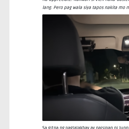
lang. Pero pag wala siya tapos nakita mo n
Sa gitna ng paglalakbay ay naisipan ni Jun