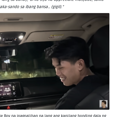
aka-sando sa ibang bansa… (gigil).”
nie Boy na ipagpaliban na lang ang kanilang bonding dala ng