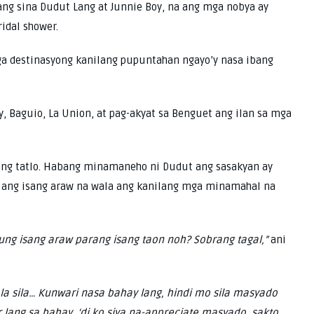
ang sina Dudut Lang at Junnie Boy, na ang mga nobya ay
idal shower.
ga destinasyong kanilang pupuntahan ngayo’y nasa ibang
y, Baguio, La Union, at pag-akyat sa Benguet ang ilan sa mga
ng tatlo. Habang minamaneho ni Dudut ang sasakyan ay
d ang isang araw na wala ang kanilang mga minamahal na
ung isang araw parang isang taon noh? Sobrang tagal,”
ani
la sila… Kunwari nasa bahay lang, hindi mo sila masyado
 lang sa bahay, ‘di ko siya na-appreciate masyado, sakto