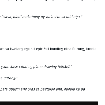
si Viela, hindi makatulog ng wala s’ya sa tabi n’ya,”
 sa kwelang ngunit epic fail bonding nina Burong, Junnie
gabe kase lahat ng plano drawing HAHAHA”
e Burong!”
ala ubusin ang oras sa pagtulog ehh, gagala ka pa