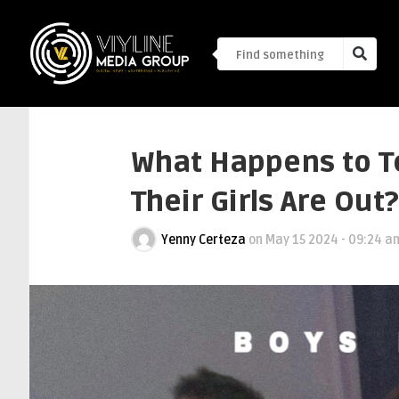
What Happens to 
Their Girls Are Out?
Yenny Certeza
on
May 15 2024 - 09:24 a