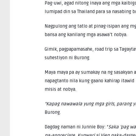
Pag-uwi, agad nitong inaya ang mga kaibig
lumipad din sa Thailand para sa nasabing br
Nagpulong ang tatlo at pinag-isipan ang m
bansa ang kanilang mga asawa’t nobya.
Gimik, pagpapamasahe, road trip sa Tagayta
suhestiyon ni Burong.
Maya maya pa ay sumakay na ng sasakyan a
napagtanto nila kung gaano kahirap itawi
misis at nobya.
“Kapag nawawala yung mga girls, parang y
Burong.
Dagdag naman ni Junnie Boy: “
Saka ‘pag wa
na-appreciate. Kunwari si Vien naka-daster