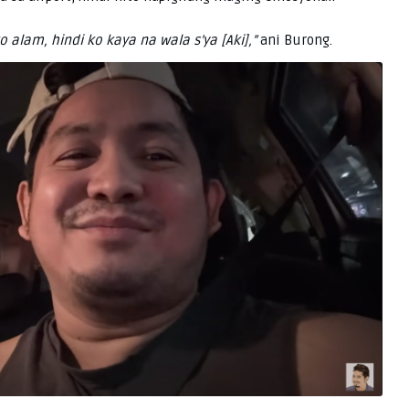
ko alam, hindi ko kaya na wala s’ya [Aki],”
ani Burong.