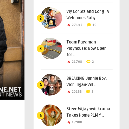
Viy Cortez and Cong TV
Welcomes Baby ..
2
27147
10
Team Payaman
Playhouse: Now Open
3
for ..
21708
2
BREAKING: Junnie Boy,
Vien Iligan-Vel ..
4
20133
3
Steve Wijayawickrama
Takes Home P1M f ..
5
17988