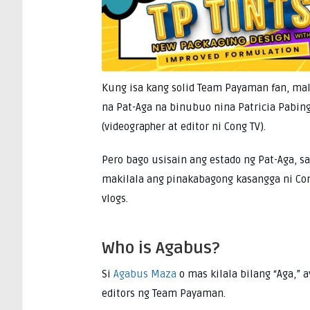
Kung isa kang solid Team Payaman fan, ma
na Pat-Aga na binubuo nina Patricia Pabing
(videographer at editor ni Cong TV).
Pero bago usisain ang estado ng Pat-Aga, 
makilala ang pinakabagong kasangga ni Co
vlogs.
Who is Agabus?
Si
Agabus Maza
o mas kilala bilang “Aga,”
editors ng Team Payaman.