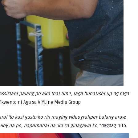
 Assistant palang po ako that time, taga buhat/set up ng mga
”
kwento ni Aga sa VIYLine Media Group.
aral ‘to kasi gusto ko rin maging videograhper balang araw.
uloy na po, napamahal na ‘ko sa ginagawa ko,”
dagdag nito.