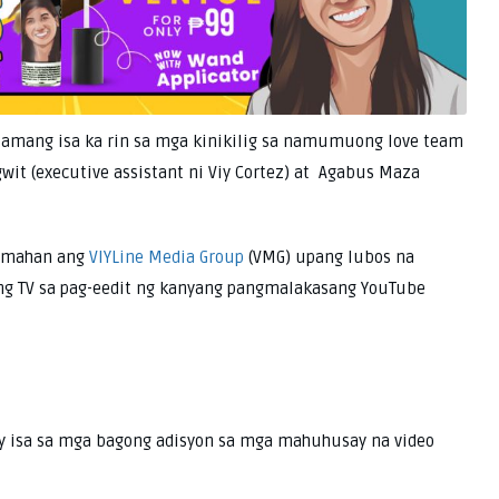
lamang isa ka rin sa mga kinikilig sa namumuong love team
wit (executive assistant ni Viy Cortez) at Agabus Maza
samahan ang
VIYLine Media Group
(VMG) upang lubos na
ng TV sa pag-eedit ng kanyang pangmalakasang YouTube
 ay isa sa mga bagong adisyon sa mga mahuhusay na video