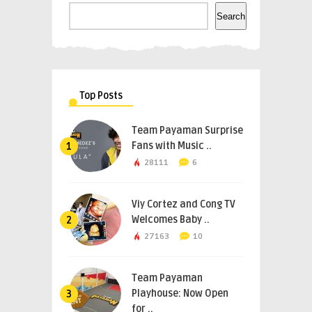
Search
Top Posts
Team Payaman Surprise
Fans with Music ..
1
28111
6
Viy Cortez and Cong TV
Welcomes Baby ..
2
27163
10
Team Payaman
Playhouse: Now Open
3
for ..