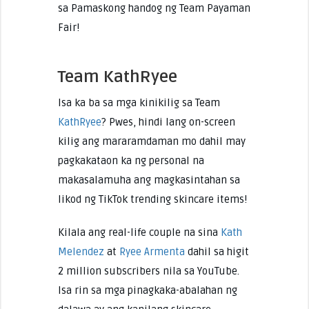
sa Pamaskong handog ng Team Payaman
Fair!
Team KathRyee
Isa ka ba sa mga kinikilig sa Team
KathRyee
? Pwes, hindi lang on-screen
kilig ang mararamdaman mo dahil may
pagkakataon ka ng personal na
makasalamuha ang magkasintahan sa
likod ng TikTok trending skincare items!
Kilala ang real-life couple na sina
Kath
Melendez
at
Ryee Armenta
dahil sa higit
2 million subscribers nila sa YouTube.
Isa rin sa mga pinagkaka-abalahan ng