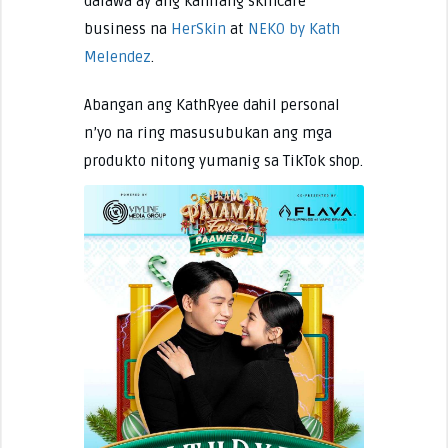
dalawa ay ang kanilang skincare
business na
HerSkin
at
NEKO by Kath
Melendez
.
Abangan ang KathRyee dahil personal
n’yo na ring masusubukan ang mga
produkto nitong yumanig sa TikTok shop.