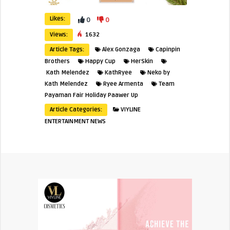
Likes:
0
0
Views:
1632
Article Tags:
Alex Gonzaga
Capinpin
Brothers
Happy Cup
HerSkin
Kath Melendez
KathRyee
Neko by
Kath Melendez
Ryee Armenta
Team
Payaman Fair Holiday Paawer Up
Article Categories:
VIYLINE
ENTERTAINMENT NEWS