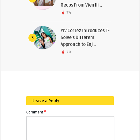
Recos From Vien Ili ..
74
Yiv Cortez Introduces T-
Solve’s Different
3
Approach to Enj ..
70
Leave a Reply
*
Comment