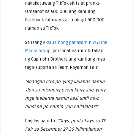
nakakatuwang TikTok skits at pranks.
Umaabot sa 500,000 ang kanilang
Facebook followers at mahigit 900,000
naman sa TikTok.
Sa isang
ekslusibong panayam n VIYLine
Media Group,
personal na inimbitahan
ng Capinpin Brothers ang kanilang mga
taga-suporta sa Team Payaman Fair.
“Abangan n’yo po ‘yung ilalabas namin
‘don sa mismong event kung ano ‘yung
mga ibebenta namin kasi until now,
hindi pa po namin ‘yun nailalabas!”
Dagdag pa nito:
“Guys, punta kayo sa TP
Fair sa December 27-30 iniimbitahan