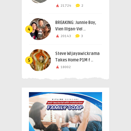
21724
2
BREAKING: Junnie Boy,
Vien Iligan-Vel ..
4
20143
3
Steve Wijayawickrama
Takes Home P1M f ..
5
18002