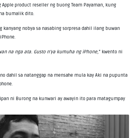
 Apple product reseller ng buong Team Payaman, kung
na bumalik dito.
 kanyang nobya sa nasabing sorpresa dahil ilang buwan
iPhone.
uwan na nga ata. Gusto n’ya kumuha ng iPhone,
” kwento ni
ano dahil sa natanggap na mensahe mula kay Aki na pupunta
lphone.
sipan ni Burong na kunwari ay awayin ito para matagumpay