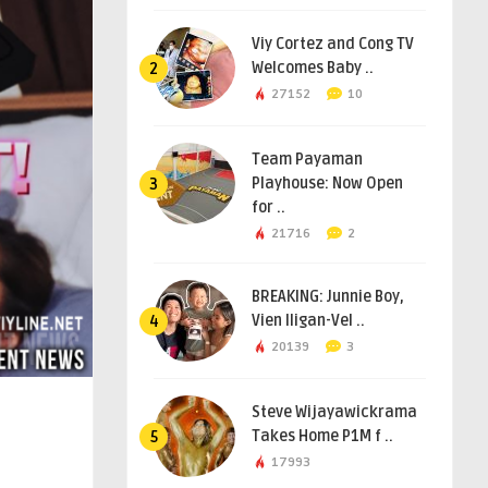
Viy Cortez and Cong TV
Welcomes Baby ..
2
27152
10
Team Payaman
Playhouse: Now Open
3
for ..
21716
2
BREAKING: Junnie Boy,
Vien Iligan-Vel ..
4
20139
3
Steve Wijayawickrama
Takes Home P1M f ..
5
17993