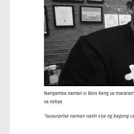
Nangamba naman si Boss Keng sa mararamd
sa nobya.
“Isusurprise naman natin s’ya ng bagong c