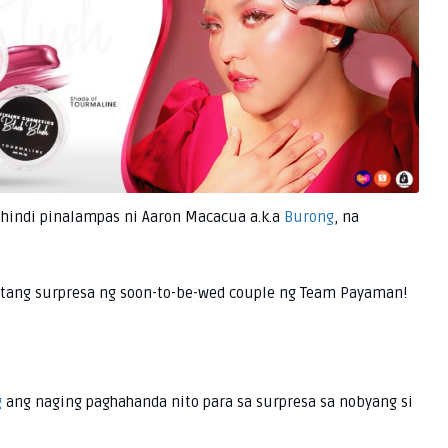
hindi pinalampas ni Aaron Macacua a.k.a
Burong
, na
utang surpresa ng soon-to-be-wed couple ng Team Payaman!
g
ang naging paghahanda nito para sa surpresa sa nobyang si