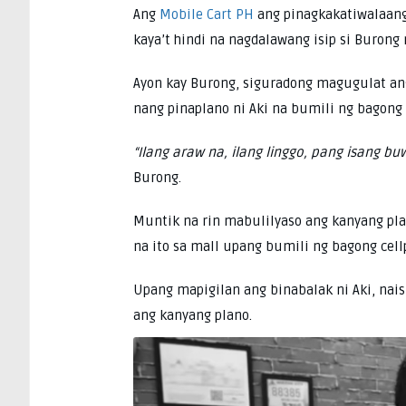
Ang
Mobile Cart PH
ang pinagkakatiwalaang
kaya’t hindi na nagdalawang isip si Burong 
Ayon kay Burong, siguradong magugulat ang
nang pinaplano ni Aki na bumili ng bagong 
“Ilang araw na, ilang linggo, pang isang b
Burong.
Muntik na rin mabulilyaso ang kanyang pl
na ito sa mall upang bumili ng bagong cel
Upang mapigilan ang binabalak ni Aki, nai
ang kanyang plano.