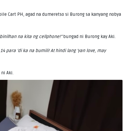
bile Cart PH, agad na dumeretso si Burong sa kanyang nobya
binilhan na kita ng cellphone!”
bungad ni Burong kay Aki.
14 para ‘di ka na bumili! At hindi lang ‘yan love, may
ni Aki.