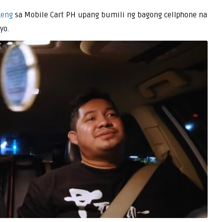
Keng
sa Mobile Cart PH upang bumili ng bagong cellphone na
yo.