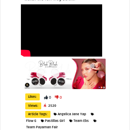
Likes:
0
0
Views:
2520
Article Tags:
Angelica Jane Yap
Flow G
Pastillas Girl
Team Ebs
Team Payaman Fair