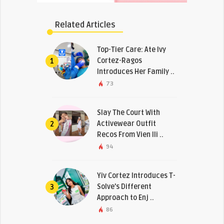
Related Articles
Top-Tier Care: Ate Ivy
Cortez-Ragos
1
Introduces Her Family ..
73
Slay The Court With
Activewear Outfit
2
Recos From Vien Ili ..
94
Yiv Cortez Introduces T-
Solve’s Different
3
Approach to Enj ..
86