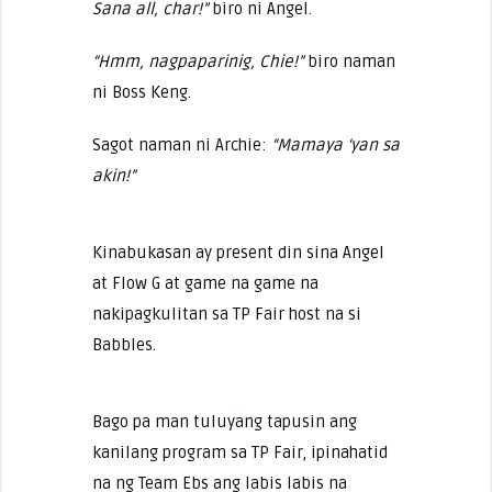
Sana all, char!”
biro ni Angel.
“Hmm, nagpaparinig, Chie!”
biro naman
ni Boss Keng.
Sagot naman ni Archie:
“Mamaya ‘yan sa
akin!”
Kinabukasan ay present din sina Angel
at Flow G at game na game na
nakipagkulitan sa TP Fair host na si
Babbles.
Bago pa man tuluyang tapusin ang
kanilang program sa TP Fair, ipinahatid
na ng Team Ebs ang labis labis na