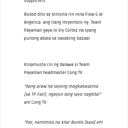
supporters.
Bukod dito ay binisita rin nina Flow G at
Angelica ang ilang miyembro ng Team
Payaman gaya ni Viy Cortez na syang
punong abala sa nasabing bazaar.
Kinamusta rin ng dalawa si Team
Payaman headmaster Cong TV.
“Ilang araw na tayong magkakasama
[sa TP Fair], ngayon lang tayo nagkita!”
ani Cong TV.
“Pat, namimiss na kita! Buntis [kasi] eh!