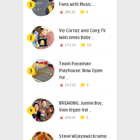
Fans with Music ..
1
28131
6
Viy Cortez and Cong TV
Welcomes Baby ..
2
27171
10
Team Payaman
Playhouse: Now Open
3
for ..
21735
2
BREAKING: Junnie Boy,
Vien Iligan-Vel ..
4
20156
3
Steve Wijayawickrama