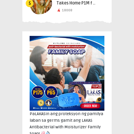
Takes Home P1M f ..
5
18008
PaLAKASin ang proteksyon ng pamilya
laban sa germs gamit ang LAKAS
Antibacterial with Moisturizer Family
Soap!