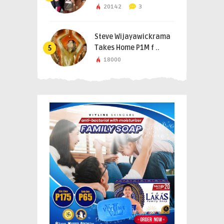
20142
3
Steve Wijayawickrama
Takes Home P1M f ..
5
18000