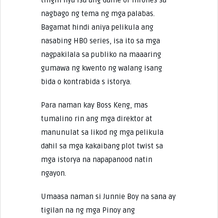
tingin nya isa ang Game of Thrones sa
nagbago ng tema ng mga palabas.
Bagamat hindi aniya pelikula ang
nasabing HBO series, isa ito sa mga
nagpakilala sa publiko na maaaring
gumawa ng kwento ng walang isang
bida o kontrabida s istorya.
Para naman kay Boss Keng, mas
tumalino rin ang mga direktor at
manunulat sa likod ng mga pelikula
dahil sa mga kakaibang plot twist sa
mga istorya na napapanood natin
ngayon.
Umaasa naman si Junnie Boy na sana ay
tigilan na ng mga Pinoy ang