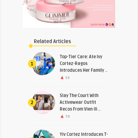
Related Articles
Top-Tier Care: Ate Ivy
Cortez-Ragos
1
Introduces Her Family ..
53
Slay The Court With
Activewear Outfit
2
Recos From Vien Ili ..
70
Yiv Cortez Introduces T-