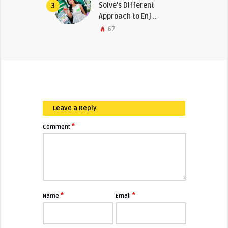
Solve’s Different
3
Approach to Enj ..
67
Leave a Reply
*
Comment
*
*
Name
Email