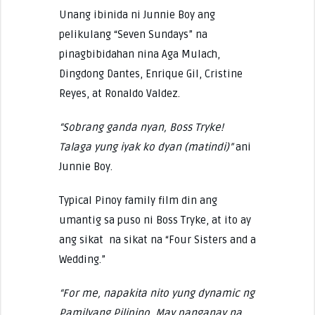
Unang ibinida ni Junnie Boy ang
pelikulang “Seven Sundays” na
pinagbibidahan nina Aga Mulach,
Dingdong Dantes, Enrique Gil, Cristine
Reyes, at Ronaldo Valdez.
“Sobrang ganda nyan, Boss Tryke!
Talaga yung iyak ko dyan (matindi)”
ani
Junnie Boy.
Typical Pinoy family film din ang
umantig sa puso ni Boss Tryke, at ito ay
ang sikat na sikat na “Four Sisters and a
Wedding.”
“For me, napakita nito yung dynamic ng
Pamilyang Pilipino. May panganay na