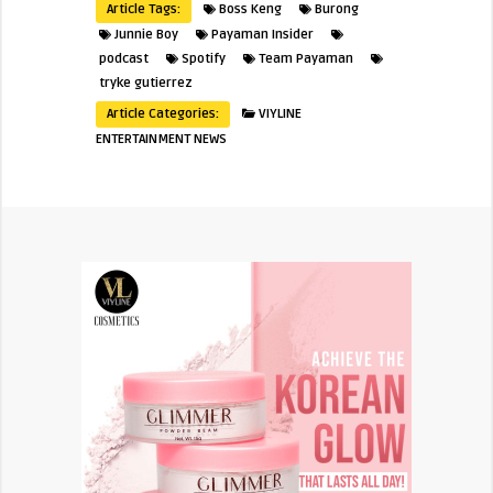
Article Tags:
Boss Keng
Burong
Junnie Boy
Payaman Insider
podcast
Spotify
Team Payaman
tryke gutierrez
Article Categories:
VIYLINE
ENTERTAINMENT NEWS