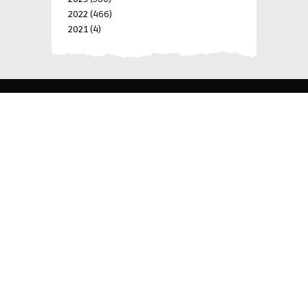
2022
(466)
2021
(4)
-->
-->
BLK 15 LOT 4 SILCAS VILLAGE SAN FRANCISCO 4024
BIÑAN, LAGUNA, PHILIPPINES
+63 977 698 7412
viylinegroupofcompanies@gmail.com
© 2022 ViyLine Group of Companies. All Rights
Reserved.
Development by
R Web Solutions Corp.