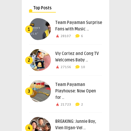
Top Posts
Team Payaman Surprise
Fans with Music ..
1
28107
6
Viy Cortez and Cong TV
Welcomes Baby ..
2
27156
10
Team Payaman
Playhouse: Now Open
3
for ..
21723
2
BREAKING: Junnie Boy,
Vien Iligan-Vel ..
4