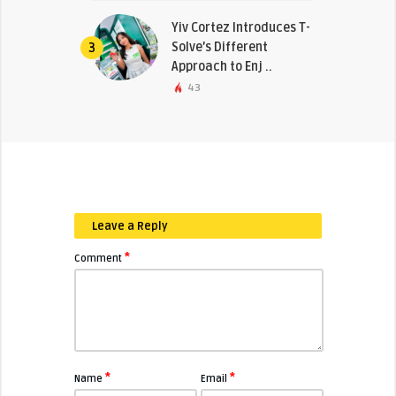
Yiv Cortez Introduces T-
Solve’s Different
3
Approach to Enj ..
43
Leave a Reply
*
Comment
*
*
Name
Email