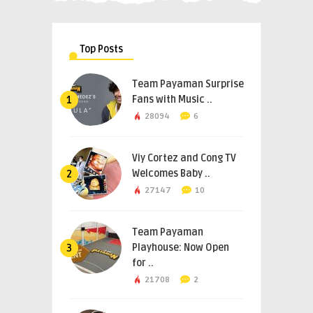
Top Posts
Team Payaman Surprise
Fans with Music ..
1
28094
6
Viy Cortez and Cong TV
Welcomes Baby ..
2
27147
10
Team Payaman
Playhouse: Now Open
3
for ..
21708
2