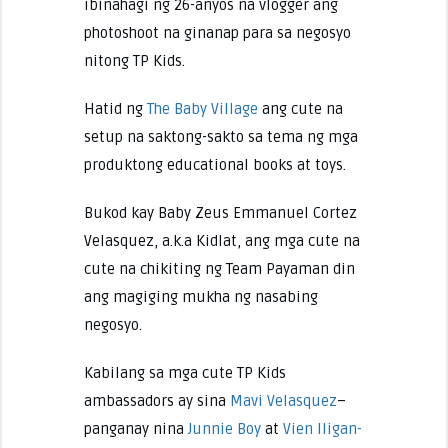
ibinahagi ng 26-anyos na vlogger ang
photoshoot na ginanap para sa negosyo
nitong TP Kids.
Hatid ng
The Baby Village
ang cute na
setup na saktong-sakto sa tema ng mga
produktong educational books at toys.
Bukod kay Baby Zeus Emmanuel Cortez
Velasquez, a.k.a Kidlat, ang mga cute na
cute na chikiting ng Team Payaman din
ang magiging mukha ng nasabing
negosyo.
Kabilang sa mga cute TP Kids
ambassadors ay sina
Mavi Velasquez
–
panganay nina
Junnie Boy
at
Vien Iligan-