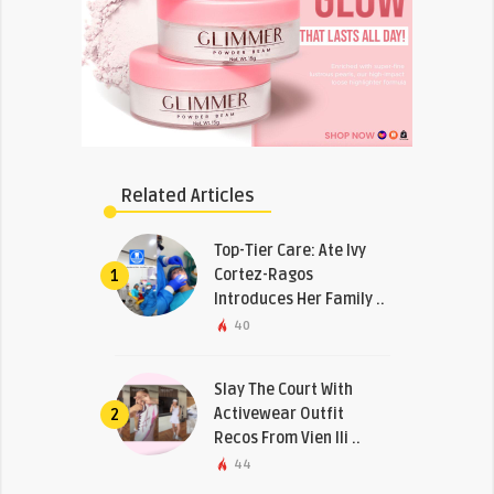
Related Articles
Top-Tier Care: Ate Ivy
Cortez-Ragos
1
Introduces Her Family ..
40
Slay The Court With
Activewear Outfit
2
Recos From Vien Ili ..
44