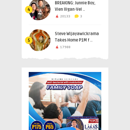
BREAKING: Junnie Boy,
Vien Iligan-Vel ..
4
20133
3
Steve Wijayawickrama
Takes Home P1M f ..
5
17988