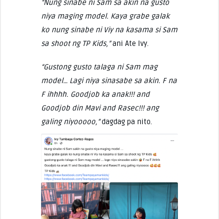
“Nung sinabe ni Sam sa akin na gusto
niya maging model. Kaya grabe galak
ko nung sinabe ni Viy na kasama si Sam
sa shoot ng TP Kids,”
ani Ate Ivy.
“Gustong gusto talaga ni Sam mag
model… Lagi niya sinasabe sa akin. F na
F ihhhh. Goodjob ka anak!!! and
Goodjob din Mavi and Rasec!!! ang
galing niyooooo,”
dagdag pa nito.