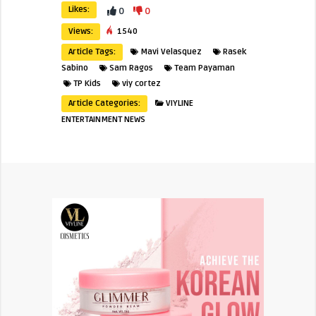
Likes:
0
0
Views:
1540
Article Tags:
Mavi Velasquez
Rasek
Sabino
Sam Ragos
Team Payaman
TP Kids
viy cortez
Article Categories:
VIYLINE
ENTERTAINMENT NEWS