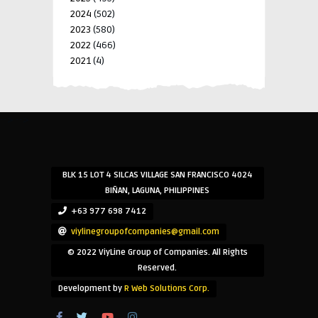
2024
(502)
2023
(580)
2022
(466)
2021
(4)
-->
-->
BLK 15 LOT 4 SILCAS VILLAGE SAN FRANCISCO 4024
BIÑAN, LAGUNA, PHILIPPINES
+63 977 698 7412
viylinegroupofcompanies@gmail.com
© 2022 ViyLine Group of Companies. All Rights
Reserved.
Development by
R Web Solutions Corp.