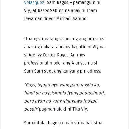
Velasquez
; Sam Ragos – pamangkin ni
Viy; at Rasec Sabino na anak ni Team
Payaman driver Michael Sabino.
Unang sumalang sa posing ang bunsong
anak ng nakatatandang kapatid ni Viy na
si Ate Ivy Cortez-Ragos. Animoy
professional model ang 4-anyos na si
Sam-Sam suot ang kanyang pink dress.
“Guys, tignan nyo yung pamangkin ko,
hindi pa nagsisimula [yung photoshoot],
pero ayan na yung ginagawa [nagpo-
pose]!”
pagmamalaki ni Tita Viy.
Samantala, bago pa man sumabak sina