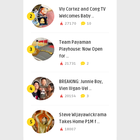
Viy Cortez and Cong TV
Welcomes Baby ..
2
27170
10
Team Payaman
Playhouse: Now Open
3
for ..
21731
2
BREAKING: Junnie Boy,
Vien Iligan-Vel ..
4
20154
3
Steve Wijayawickrama
Takes Home P1M f ..
5
18007