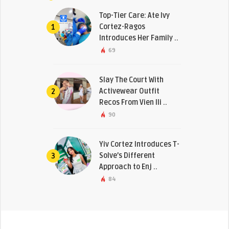
Top-Tier Care: Ate Ivy
Cortez-Ragos
1
Introduces Her Family ..
69
Slay The Court With
Activewear Outfit
2
Recos From Vien Ili ..
90
Yiv Cortez Introduces T-
Solve’s Different
3
Approach to Enj ..
84