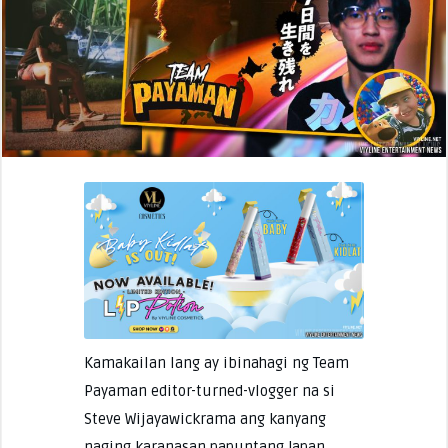
Kamakailan lang ay ibinahagi ng Team
Payaman editor-turned-vlogger na si
Steve Wijayawickrama ang kanyang
naging karanasan papuntang Japan.