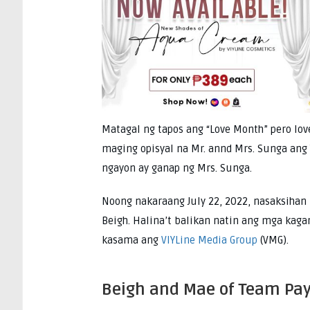
Matagal ng tapos ang “Love Month” pero love
maging opisyal na Mr. annd Mrs. Sunga ang 
ngayon ay ganap ng Mrs. Sunga.
Noong nakaraang July 22, 2022, nasaksihan
Beigh. Halina’t balikan natin ang mga kaga
kasama ang
VIYLine Media Group
(VMG).
Beigh and Mae of Team P