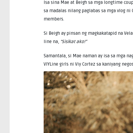
Isa sina Mae at Beigh sa mga longtime cou
sa madalas nilang paglabas sa mga vlog ni C
members.
Si Beigh ay pinsan ng magkakatapid na Vel
line na,
“Sisikat ako!”
Samantala, si Mae naman ay isa sa mga nag
VIYLine girls ni Viy Cortez sa kaniyang negos