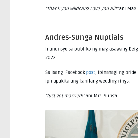
“Thank you Wildcats! Love you all!”
ani Mae 
Andres-Sunga Nuptials
Inanunsyo sa publiko ng mag-asawang Beigh
2022.
Sa isang Facebook
post
, ibinahagi ng brid
ipinapakita ang kanilang wedding rings.
“Just got married!”
ani Mrs. Sunga.