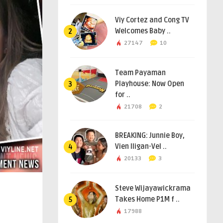
Viy Cortez and Cong TV
Welcomes Baby ..
2
27147
10
Team Payaman
Playhouse: Now Open
3
for ..
21708
2
BREAKING: Junnie Boy,
Vien Iligan-Vel ..
4
20133
3
Steve Wijayawickrama
Takes Home P1M f ..
5
17988