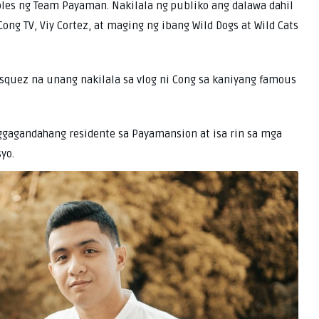
ples ng Team Payaman. Nakilala ng publiko ang dalawa dahil
ong TV, Viy Cortez, at maging ng ibang Wild Dogs at Wild Cats
asquez na unang nakilala sa vlog ni Cong sa kaniyang famous
gagandahang residente sa Payamansion at isa rin sa mga
yo.