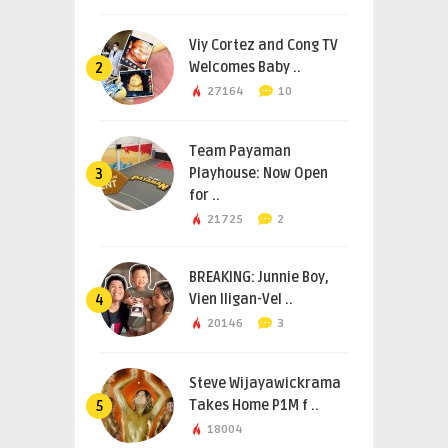
Viy Cortez and Cong TV
Welcomes Baby ..
2
27164
10
Team Payaman
Playhouse: Now Open
3
for ..
21725
2
BREAKING: Junnie Boy,
Vien Iligan-Vel ..
4
20146
3
Steve Wijayawickrama
Takes Home P1M f ..
5
18004