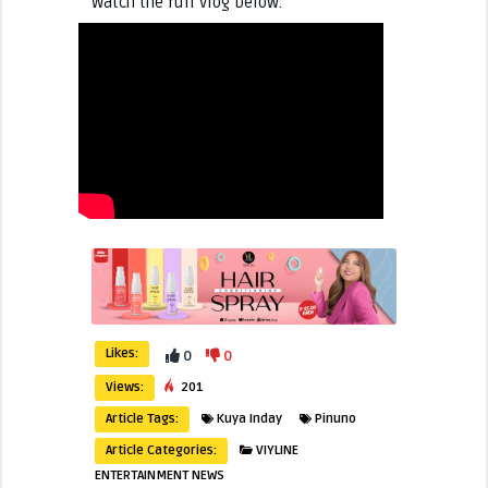
Watch the full vlog below:
Likes:
0
0
Views:
201
Article Tags:
Kuya Inday
Pinuno
Article Categories:
VIYLINE
ENTERTAINMENT NEWS