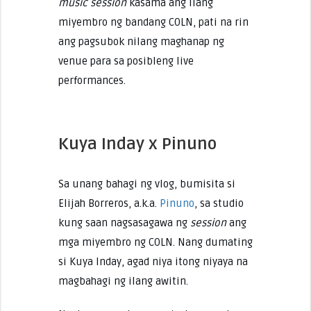
music session
kasama ang ilang
miyembro ng bandang COLN, pati na rin
ang pagsubok nilang maghanap ng
venue para sa posibleng live
performances.
Kuya Inday x Pinuno
Sa unang bahagi ng vlog, bumisita si
Elijah Borreros, a.k.a.
Pinuno
, sa studio
kung saan nagsasagawa ng
session
ang
mga miyembro ng COLN. Nang dumating
si Kuya Inday, agad niya itong niyaya na
magbahagi ng ilang awitin.