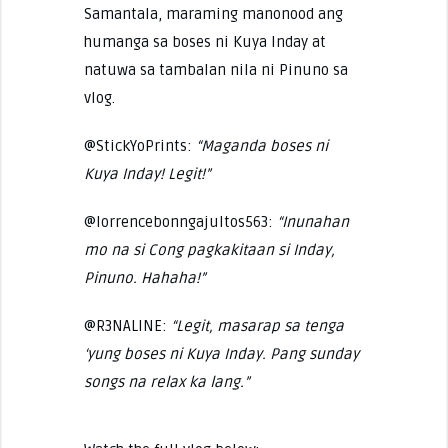
Samantala, maraming manonood ang
humanga sa boses ni Kuya Inday at
natuwa sa tambalan nila ni Pinuno sa
vlog.
@StickYoPrints:
“Maganda boses ni
Kuya Inday! Legit!”
@lorrencebonngajultos563:
“Inunahan
mo na si Cong pagkakitaan si Inday,
Pinuno. Hahaha!”
@R3NALINE:
“Legit, masarap sa tenga
‘yung boses ni Kuya Inday. Pang sunday
songs na relax ka lang.”