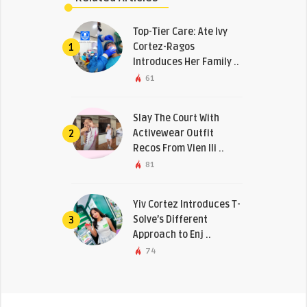
Top-Tier Care: Ate Ivy
Cortez-Ragos
1
Introduces Her Family ..
61
Slay The Court With
Activewear Outfit
2
Recos From Vien Ili ..
81
Yiv Cortez Introduces T-
Solve’s Different
3
Approach to Enj ..
74