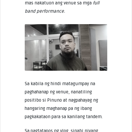
mas nakatuon ang venue sa mga
full
band performance.
Sa kabila ng hindi matagumpay na
paghahanap ng venue, nanatiling
positibo si Pinuno at nagpahayag ng
hangaring maghanap pa ng ibang
pagkakataon para sa kanilang tandem.
Sa pagtatapos ng vlog, sinabi niyang