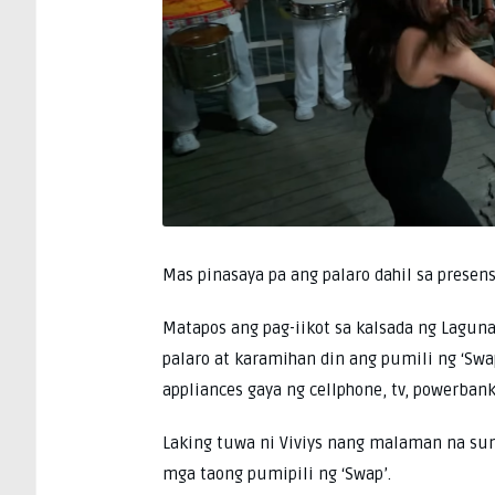
Mas pinasaya pa ang palaro dahil sa presen
Matapos ang pag-iikot sa kalsada ng Laguna
palaro at karamihan din ang pumili ng ‘S
appliances gaya ng cellphone, tv, powerbank,
Laking tuwa ni Viviys nang malaman na su
mga taong pumipili ng ‘Swap’.