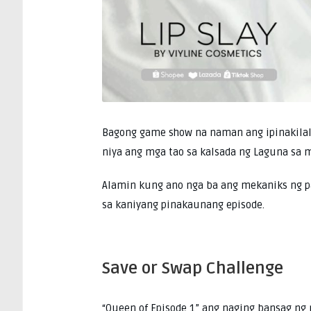
Bagong game show na naman ang ipinakilal
niya ang mga tao sa kalsada ng Laguna sa m
Alamin kung ano nga ba ang mekaniks ng pa
sa kaniyang pinakaunang episode.
Save or Swap Challenge
“Queen of Episode 1” ang naging bansag n