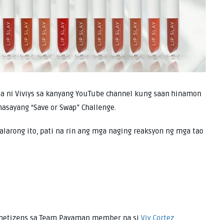
a ni Viviys sa kanyang YouTube channel kung saan hinamon
asayang “Save or Swap” Challenge.
larong ito, pati na rin ang mga naging reaksyon ng mga tao
g netizens sa Team Payaman member na si
Viy Cortez