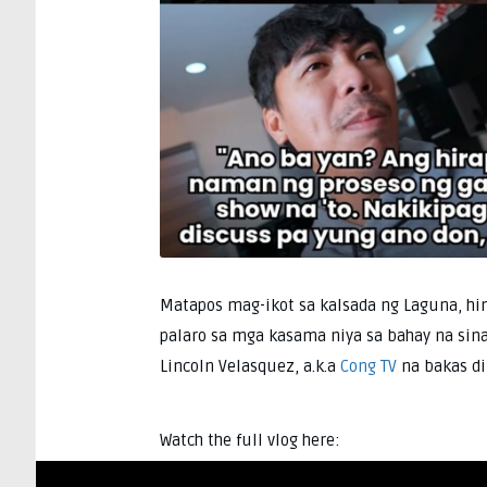
Matapos mag-ikot sa kalsada ng Laguna, hi
palaro sa mga kasama niya sa bahay na sin
Lincoln Velasquez, a.k.a
Cong TV
na bakas d
Watch the full vlog here: