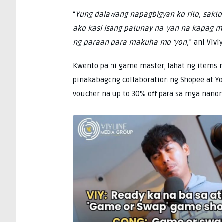
“
Yung dalawang napagbigyan ko rito, sakto
ako kasi isang patunay na ‘yan na kapag m
ng paraan para makuha mo ‘yon,
” ani Viviy
Kwento pa ni game master, lahat ng items 
pinakabagong collaboration ng Shopee at Yo
voucher na up to 30% off para sa mga nanon