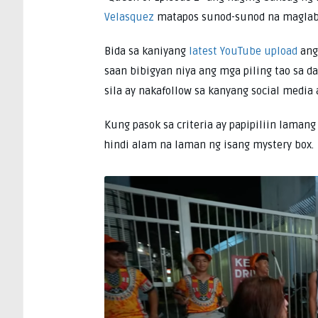
Velasquez
matapos sunod-sunod na maglabas
Bida sa kaniyang
latest YouTube upload
ang
saan bibigyan niya ang mga piling tao sa da
sila ay nakafollow sa kanyang social media 
Kung pasok sa criteria ay papipiliin lamang
hindi alam na laman ng isang mystery box.