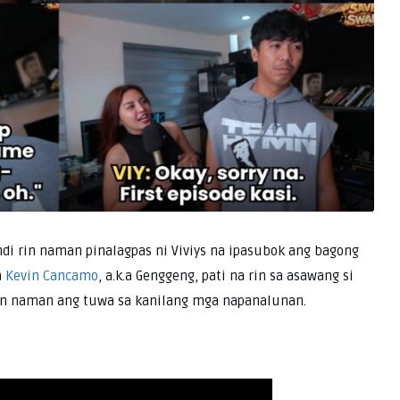
ndi rin naman pinalagpas ni Viviys na ipasubok ang bagong
a
Kevin Cancamo
, a.k.a Genggeng, pati na rin sa asawang si
in naman ang tuwa sa kanilang mga napanalunan.