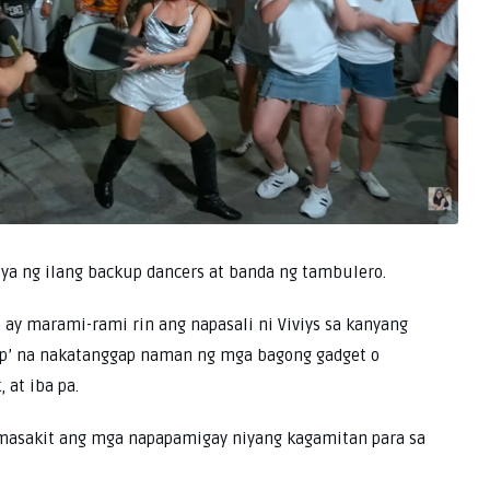
sya ng ilang backup dancers at banda ng tambulero.
 ay marami-rami rin ang napasali ni Viviys sa kanyang
wap’ na nakatanggap naman ng mga bagong gadget o
 at iba pa.
masakit ang mga napapamigay niyang kagamitan para sa