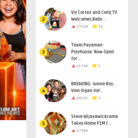
Viy Cortez and Cong TV
Welcomes Baby ..
2
27148
10
Team Payaman
Playhouse: Now Open
3
for ..
21708
2
BREAKING: Junnie Boy,
Vien Iligan-Vel ..
4
20134
3
Steve Wijayawickrama
Takes Home P1M f ..
5
17988