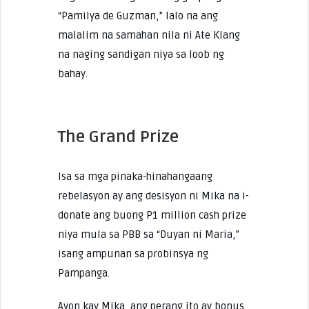
“Pamilya de Guzman,” lalo na ang
malalim na samahan nila ni Ate Klang
na naging sandigan niya sa loob ng
bahay.
The Grand Prize
Isa sa mga pinaka-hinahangaang
rebelasyon ay ang desisyon ni Mika na i-
donate ang buong P1 million cash prize
niya mula sa PBB sa “Duyan ni Maria,”
isang ampunan sa probinsya ng
Pampanga.
Ayon kay Mika, ang perang ito ay bonus