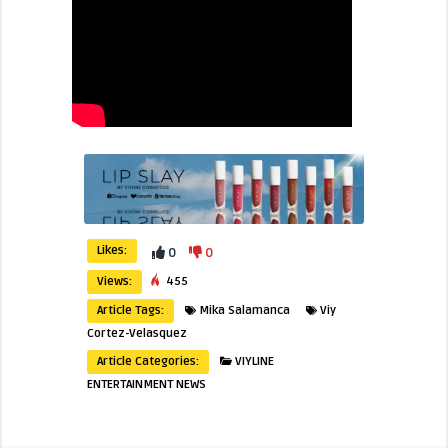
Likes:
0
0
Views:
455
Article Tags:
Mika Salamanca
Viy
Cortez-Velasquez
Article Categories:
VIYLINE
ENTERTAINMENT NEWS