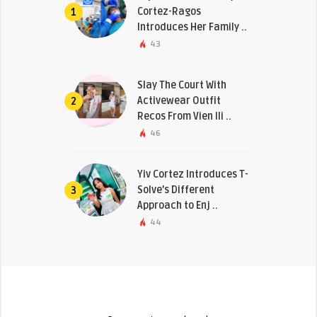
Cortez-Ragos
1
Introduces Her Family ..
43
Slay The Court With
Activewear Outfit
2
Recos From Vien Ili ..
46
Yiv Cortez Introduces T-
Solve’s Different
3
Approach to Enj ..
44