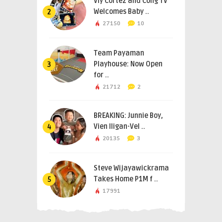
Viy Cortez and Cong TV
Welcomes Baby ..
2
27150
10
Team Payaman
Playhouse: Now Open
3
for ..
21712
2
BREAKING: Junnie Boy,
Vien Iligan-Vel ..
4
20135
3
Steve Wijayawickrama
Takes Home P1M f ..
5
17991