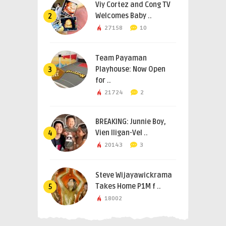
Viy Cortez and Cong TV
Welcomes Baby ..
2
27158
10
Team Payaman
Playhouse: Now Open
3
for ..
21724
2
BREAKING: Junnie Boy,
Vien Iligan-Vel ..
4
20143
3
Steve Wijayawickrama
Takes Home P1M f ..
5
18002