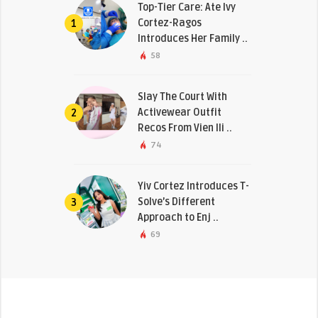
Top-Tier Care: Ate Ivy
Cortez-Ragos
1
Introduces Her Family ..
58
Slay The Court With
Activewear Outfit
2
Recos From Vien Ili ..
74
Yiv Cortez Introduces T-
Solve’s Different
3
Approach to Enj ..
69