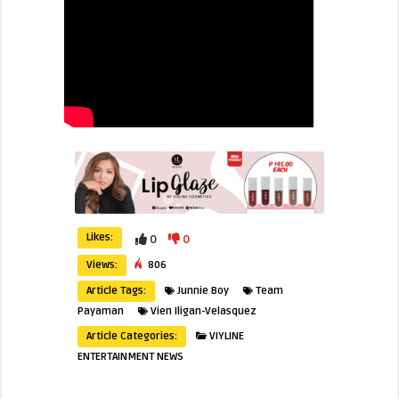
Likes:
0
0
Views:
806
Article Tags:
Junnie Boy
Team
Payaman
Vien Iligan-Velasquez
Article Categories:
VIYLINE
ENTERTAINMENT NEWS