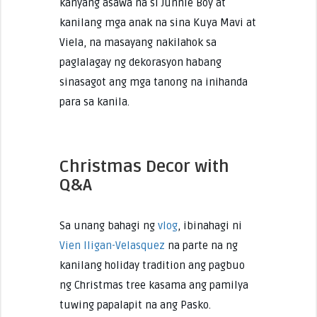
kanyang asawa na si Junnie Boy at
kanilang mga anak na sina Kuya Mavi at
Viela, na masayang nakilahok sa
paglalagay ng dekorasyon habang
sinasagot ang mga tanong na inihanda
para sa kanila.
Christmas Decor with
Q&A
Sa unang bahagi ng
vlog
, ibinahagi ni
Vien Iligan-Velasquez
na parte na ng
kanilang holiday tradition ang pagbuo
ng Christmas tree kasama ang pamilya
tuwing papalapit na ang Pasko.