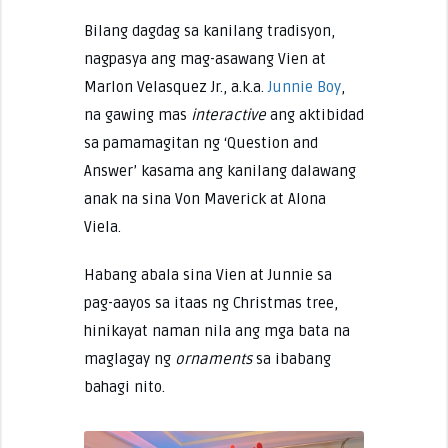
Bilang dagdag sa kanilang tradisyon,
nagpasya ang mag-asawang Vien at
Marlon Velasquez Jr., a.k.a.
Junnie Boy
,
na gawing mas
interactive
ang aktibidad
sa pamamagitan ng ‘Question and
Answer’ kasama ang kanilang dalawang
anak na sina Von Maverick at Alona
Viela.
Habang abala sina Vien at Junnie sa
pag-aayos sa itaas ng Christmas tree,
hinikayat naman nila ang mga bata na
maglagay ng
ornaments
sa ibabang
bahagi nito.