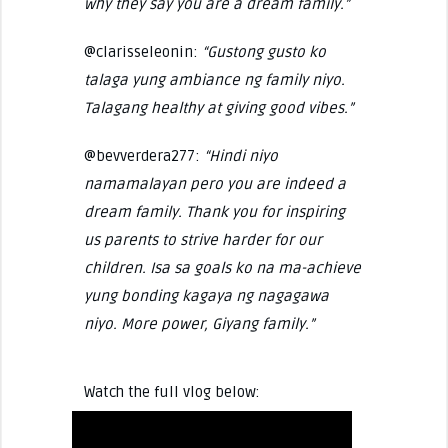
why they say you are a dream family.”
@clarisseleonin:
“Gustong gusto ko
talaga yung ambiance ng family niyo.
Talagang healthy at giving good vibes.”
@bevverdera277:
“Hindi niyo
namamalayan pero you are indeed a
dream family. Thank you for inspiring
us parents to strive harder for our
children. Isa sa goals ko na ma-achieve
yung bonding kagaya ng nagagawa
niyo. More power, Giyang family.”
Watch the full vlog below: