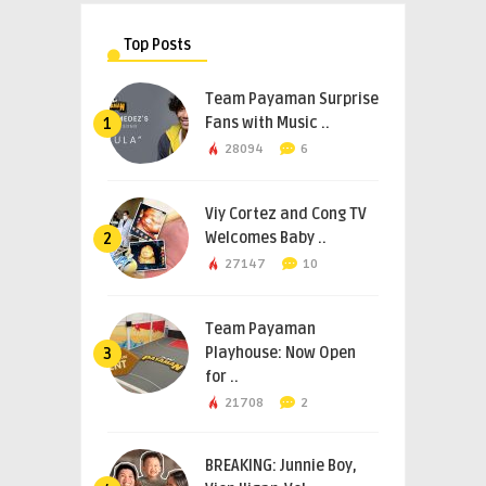
Top Posts
Team Payaman Surprise
Fans with Music ..
1
28094
6
Viy Cortez and Cong TV
Welcomes Baby ..
2
27147
10
Team Payaman
Playhouse: Now Open
3
for ..
21708
2
BREAKING: Junnie Boy,