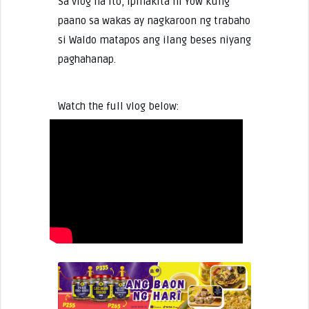
Sa vlog na ito, ipinakita ni Yow kung
paano sa wakas ay nagkaroon ng trabaho
si Waldo matapos ang ilang beses niyang
paghahanap.
Watch the full vlog below: