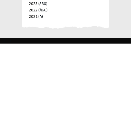
2023
(580)
2022
(466)
2021
(4)
-->
-->
BLK 15 LOT 4 SILCAS VILLAGE SAN FRANCISCO 4024
BIÑAN, LAGUNA, PHILIPPINES
+63 977 698 7412
viylinegroupofcompanies@gmail.com
© 2022 ViyLine Group of Companies. All Rights
Reserved.
Development by
R Web Solutions Corp.