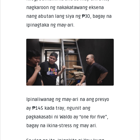
nagkaroon ng nakakatawang eksena
nang abutan lang siya ng ₱30, bagay na
ipinagtaka ng may-ari.
Ipinaliwanag ng may-ari na ang presyo
ay ₱145 kada tray, ngunit ang
pagkakasabi ni Waldo ay “one for five”,
bagay na ikina-stress ng may ari.