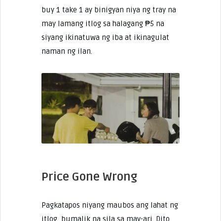
buy 1 take 1 ay binigyan niya ng tray na
may lamang itlog sa halagang ₱5 na
siyang ikinatuwa ng iba at ikinagulat
naman ng ilan.
Price Gone Wrong
Pagkatapos niyang maubos ang lahat ng
itlog, bumalik na sila sa may-ari. Dito,