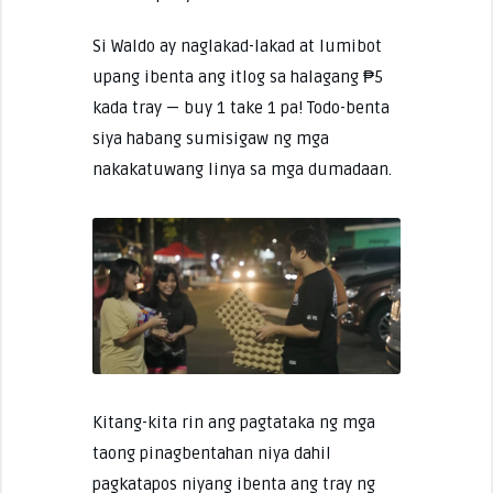
Si Waldo ay naglakad-lakad at lumibot
upang ibenta ang itlog sa halagang ₱5
kada tray — buy 1 take 1 pa! Todo-benta
siya habang sumisigaw ng mga
nakakatuwang linya sa mga dumadaan.
Kitang-kita rin ang pagtataka ng mga
taong pinagbentahan niya dahil
pagkatapos niyang ibenta ang tray ng