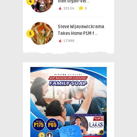
Vien Iligan-Vel ..
4
20134
3
Steve Wijayawickrama
Takes Home P1M f ..
5
17988