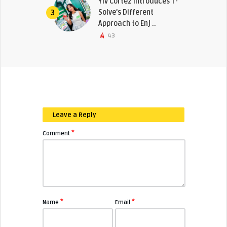
Yiv Cortez Introduces T-
Solve’s Different
3
Approach to Enj ..
43
Leave a Reply
*
Comment
*
*
Name
Email