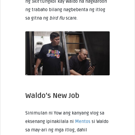
ng
skit
tungkol kay Waldo na nagkaroon
ng trabaho bilang nagbebenta ng itlog
sa gitna ng
bird flu
scare.
Waldo’s New Job
Sinimulan ni Yow ang kanyang vlog sa
eksenang ipinakilala ni
Mentos
si Waldo
sa may-ari ng mga itlog, dahil