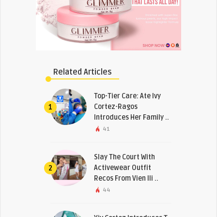
Related Articles
Top-Tier Care: Ate Ivy
Cortez-Ragos
1
Introduces Her Family ..
41
Slay The Court With
Activewear Outfit
2
Recos From Vien Ili ..
44