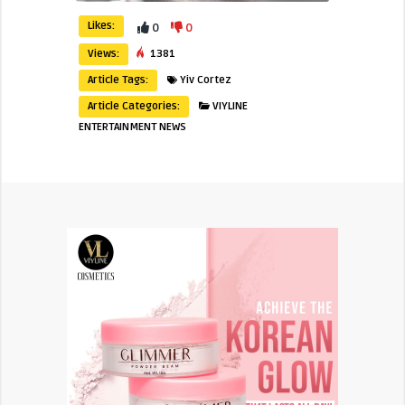
Likes:
0
0
Views:
1381
Article Tags:
Yiv Cortez
Article Categories:
VIYLINE
ENTERTAINMENT NEWS