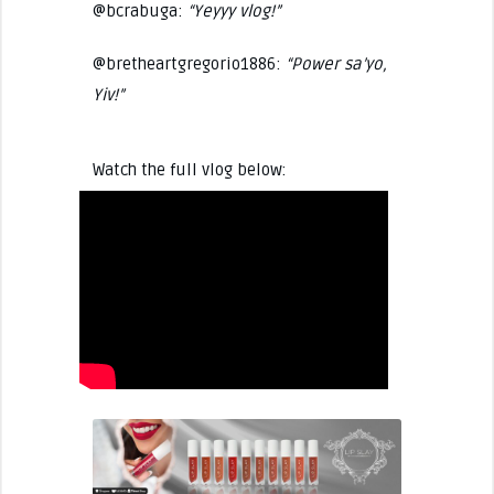
@bcrabuga:
“Yeyyy vlog!”
@bretheartgregorio1886:
“Power sa’yo,
Yiv!”
Watch the full vlog below: