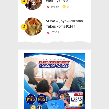
Vien Iligan-Vel ..
4
20139
3
Steve Wijayawickrama
Takes Home P1M f ..
5
17993