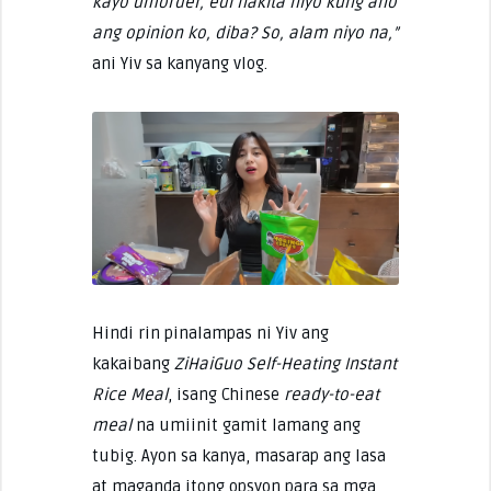
kayo umorder, edi nakita niyo kung ano
ang opinion ko, diba? So, alam niyo na,”
ani Yiv sa kanyang vlog.
Hindi rin pinalampas ni Yiv ang
kakaibang
ZiHaiGuo Self-Heating Instant
Rice Meal
, isang Chinese
ready-to-eat
meal
na umiinit gamit lamang ang
tubig. Ayon sa kanya, masarap ang lasa
at maganda itong opsyon para sa mga