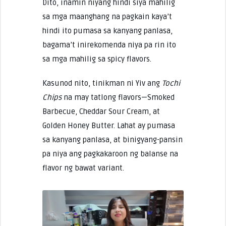
Dito, inamin niyang hindi siya mahilig
sa mga maanghang na pagkain kaya’t
hindi ito pumasa sa kanyang panlasa,
bagama’t inirekomenda niya pa rin ito
sa mga mahilig sa spicy flavors.
Kasunod nito, tinikman ni Yiv ang
Tochi
Chips
na may tatlong flavors—Smoked
Barbecue, Cheddar Sour Cream, at
Golden Honey Butter. Lahat ay pumasa
sa kanyang panlasa, at binigyang-pansin
pa niya ang pagkakaroon ng balanse na
flavor ng bawat variant.