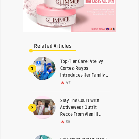
Related Articles
Top-Tier Care: Ate Ivy
Cortez-Ragos
1
Introduces Her Family ..
47
Slay The Court With
Activewear Outfit
2
Recos From Vien Ili ..
59