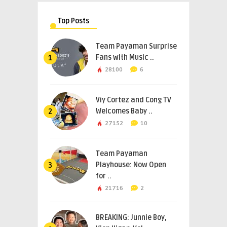
Top Posts
Team Payaman Surprise
Fans with Music ..
1
28100
6
Viy Cortez and Cong TV
Welcomes Baby ..
2
27152
10
Team Payaman
Playhouse: Now Open
3
for ..
21716
2
BREAKING: Junnie Boy,