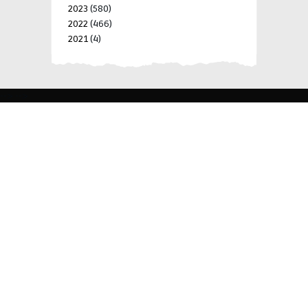
2023
(580)
2022
(466)
2021
(4)
-->
-->
BLK 15 LOT 4 SILCAS VILLAGE SAN FRANCISCO 4024
BIÑAN, LAGUNA, PHILIPPINES
+63 977 698 7412
viylinegroupofcompanies@gmail.com
© 2022 ViyLine Group of Companies. All Rights
Reserved.
Development by
R Web Solutions Corp.