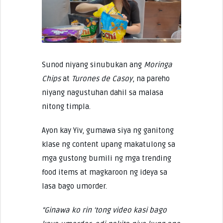
Sunod niyang sinubukan ang
Moringa
Chips
at
Turones de Casoy
, na pareho
niyang nagustuhan dahil sa malasa
nitong timpla.
Ayon kay Yiv, gumawa siya ng ganitong
klase ng content upang makatulong sa
mga gustong bumili ng mga trending
food items at magkaroon ng ideya sa
lasa bago umorder.
“Ginawa ko rin ‘tong video kasi bago