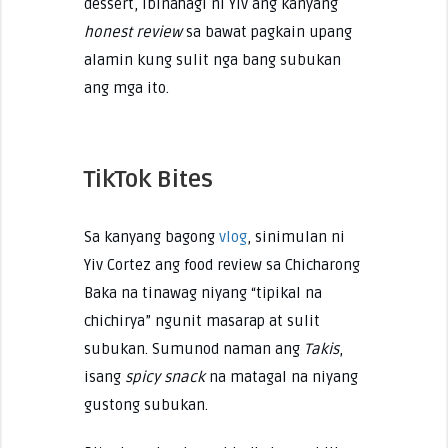
dessert, ibinahagi ni Yiv ang kanyang
honest review
sa bawat pagkain upang
alamin kung sulit nga bang subukan
ang mga ito.
TikTok Bites
Sa kanyang bagong
vlog
, sinimulan ni
Yiv Cortez ang food review sa Chicharong
Baka na tinawag niyang “tipikal na
chichirya” ngunit masarap at sulit
subukan. Sumunod naman ang
Takis
,
isang
spicy snack
na matagal na niyang
gustong subukan.