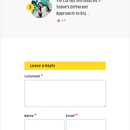
Yiv Cortez Introduces T-
Solve’s Different
3
Approach to Enj ..
63
Leave a Reply
*
Comment
*
*
Name
Email