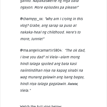
ganito. Napakaswerte ng mga bata
ngayon. More episodes pa please!”
@chamyyy_xx:
“Why am I crying in this
vlog? Grabe, ang sarap sa puso at
nakaka-heal ng childhood. Here’s to
more, Junnie!”
@ma.angelicamartir5804:
“The ok dad,
I love you dad” ni Viela—alam mong
hindi talaga spoiled ang bata kasi
naiintindihan niya na kapag sinabi na
wag munang galawin ang isang bagay,
hindi niya talaga gagalawin. Awww,
Viela.”
Watch the full vlog below: