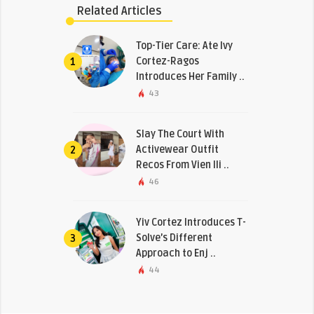
Related Articles
Top-Tier Care: Ate Ivy
Cortez-Ragos
1
Introduces Her Family ..
43
Slay The Court With
Activewear Outfit
2
Recos From Vien Ili ..
46
Yiv Cortez Introduces T-
Solve’s Different
3
Approach to Enj ..
44