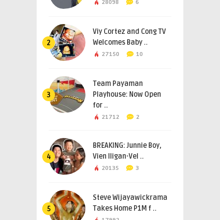
28098
6
Viy Cortez and Cong TV
Welcomes Baby ..
2
27150
10
Team Payaman
Playhouse: Now Open
3
for ..
21712
2
BREAKING: Junnie Boy,
Vien Iligan-Vel ..
4
20135
3
Steve Wijayawickrama
Takes Home P1M f ..
5