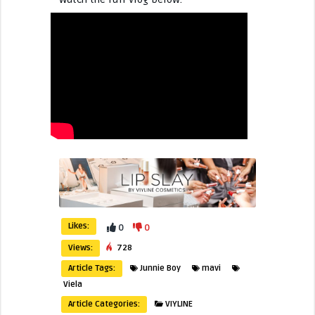
Likes:
0
0
Views:
728
Article Tags:
Junnie Boy
mavi
Viela
Article Categories:
VIYLINE