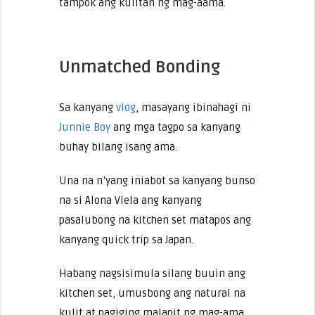
tampok ang kulitan ng mag-aama.
Unmatched Bonding
Sa kanyang
vlog
, masayang ibinahagi ni
Junnie Boy
ang mga tagpo sa kanyang
buhay bilang isang ama.
Una na n’yang iniabot sa kanyang bunso
na si Alona Viela ang kanyang
pasalubong na kitchen set matapos ang
kanyang quick trip sa Japan.
Habang nagsisimula silang buuin ang
kitchen set, umusbong ang natural na
kulit at pagiging malapit ng mag-ama.