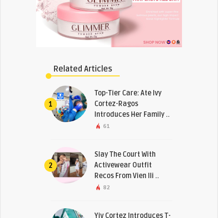
Related Articles
Top-Tier Care: Ate Ivy
Cortez-Ragos
1
Introduces Her Family ..
61
Slay The Court With
Activewear Outfit
2
Recos From Vien Ili ..
82
Yiv Cortez Introduces T-