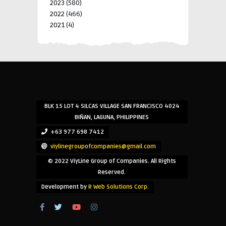
2023
(580)
2022
(466)
2021
(4)
-->
-->
BLK 15 LOT 4 SILCAS VILLAGE SAN FRANCISCO 4024
BIÑAN, LAGUNA, PHILIPPINES
+63 977 698 7412
viylinegroupofcompanies@gmail.com
© 2022 ViyLine Group of Companies. All Rights
Reserved.
Development by
R Web Solutions Corp.