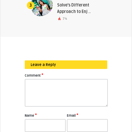
Solve’s Different
3
Approach to Enj ..
74
Leave a Reply
*
Comment
*
*
Name
Email