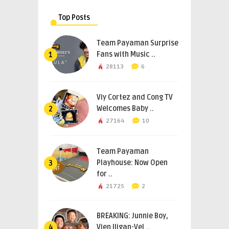
Top Posts
Team Payaman Surprise
Fans with Music ..
1
28113
6
Viy Cortez and Cong TV
Welcomes Baby ..
2
27164
10
Team Payaman
Playhouse: Now Open
3
for ..
21725
2
BREAKING: Junnie Boy,
Vien Iligan-Vel ..
4