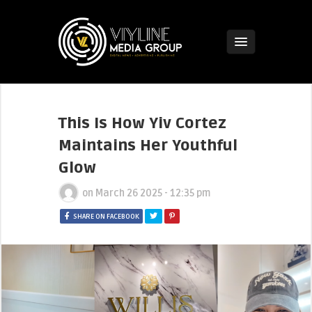
This Is How Yiv Cortez
Maintains Her Youthful
Glow
on
March 26 2025 - 12:35 pm
SHARE ON FACEBOOK