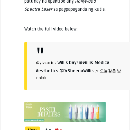
patunay na epektibo ang
Hollywood
Spectra Laser
sa pagpapaganda ng kutis.
Watch the full video below:
Willis Day! @Willis Medical
@yivcortez
Aesthetics @DrSheenaWillis
♬ 오늘같은 밤 –
nokdu
Likes: