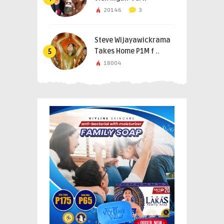
20146
3
Steve Wijayawickrama
Takes Home P1M f ..
5
18004