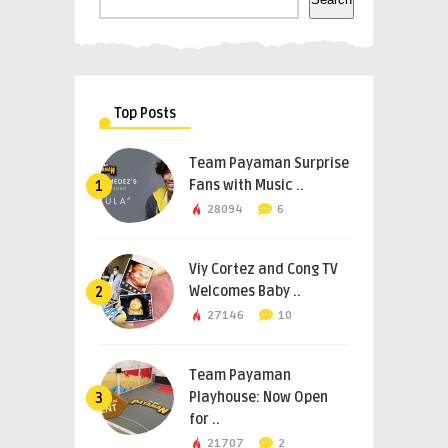
Top Posts
Team Payaman Surprise
Fans with Music ..
1
28094
6
Viy Cortez and Cong TV
Welcomes Baby ..
2
27146
10
Team Payaman
Playhouse: Now Open
3
for ..
21707
2