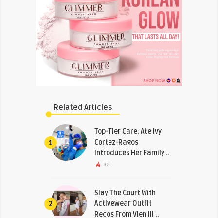
Related Articles
Top-Tier Care: Ate Ivy
Cortez-Ragos
1
Introduces Her Family ..
35
Slay The Court With
Activewear Outfit
2
Recos From Vien Ili ..