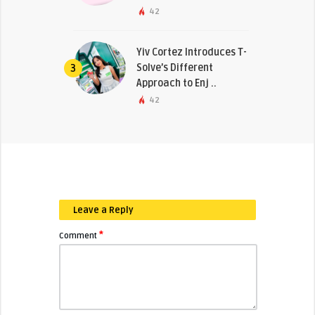
42
Yiv Cortez Introduces T-
Solve’s Different
3
Approach to Enj ..
42
Leave a Reply
*
Comment