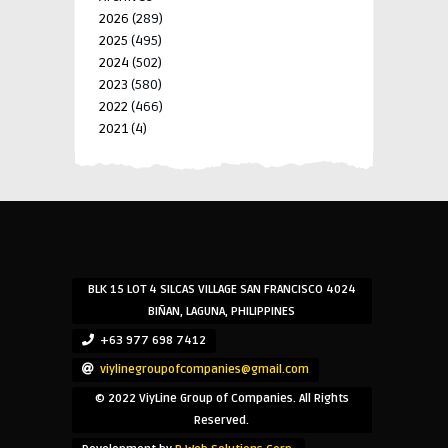
2026
(289)
2025
(495)
2024
(502)
2023
(580)
2022
(466)
2021
(4)
-->
-->
BLK 15 LOT 4 SILCAS VILLAGE SAN FRANCISCO 4024
BIÑAN, LAGUNA, PHILIPPINES
+63 977 698 7412
viylinegroupofcompanies@gmail.com
© 2022 ViyLine Group of Companies. All Rights
Reserved.