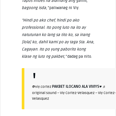
Tapos imbes na alamang ang gamit,
bagoong isda,”
paliwanag ni Viy.
“Hindi po ako chef, hindi po ako
professional. Ito pong luto na ito ay
natutunan ko lang sa tito ko, sa inang
[lola] ko, dahil kami po ay taga Sta. Ana,
Cagayan. Ito po yung paborito kong
klase ng luto ng pakbet,”
dadag pa nito.
PAKBET ILOCANO ALA VIVIYS♥️
@viy.cortez
♬
original sound – Viy Cortez-Velasquez – Viy Cortez-
Velasquez