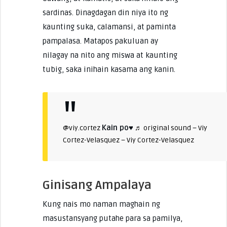
sardinas. Dinagdagan din niya ito ng
kaunting suka, calamansi, at paminta
pampalasa. Matapos pakuluan ay
nilagay na nito ang miswa at kaunting
tubig, saka inihain kasama ang kanin.
Kain po♥️
@viy.cortez
♬ original sound – Viy
Cortez-Velasquez – Viy Cortez-Velasquez
Ginisang Ampalaya
Kung nais mo naman maghain ng
masustansyang putahe para sa pamilya,