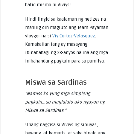
hatid mismo ni Viviys!
Hindi lingid sa kaalaman ng netizes na
mahilig din magluto ang Team Payaman
vlogger na si
Viy Cortez-Velasquez
.
Kamakailan lang ay masayang
ibinabahagi ng 28-anyos na ina ang mga
inihahandang pagkain para sa pamilya.
Miswa sa Sardinas
“Namiss ko yung mga simpleng
pagkain… so magluluto ako ngayon ng
Miswa sa Sardinas.”
Unang naggisa si Viviys ng sibuyas,
bawang, at kamatis, at saka hinalo ang