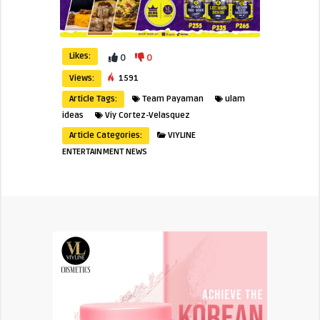
Likes:
0
0
Views:
1591
Article Tags:
Team Payaman
ulam
ideas
Viy Cortez-Velasquez
Article Categories:
VIYLINE
ENTERTAINMENT NEWS