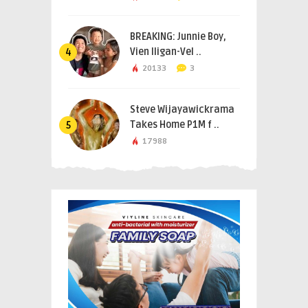
BREAKING: Junnie Boy,
Vien Iligan-Vel ..
4
20133
3
Steve Wijayawickrama
Takes Home P1M f ..
5
17988