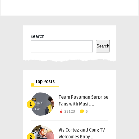
Search
Search
Top Posts
Team Payaman Surprise
Fans with Music ..
1
28123
6
Viy Cortez and Cong TV
Welcomes Baby ..
2