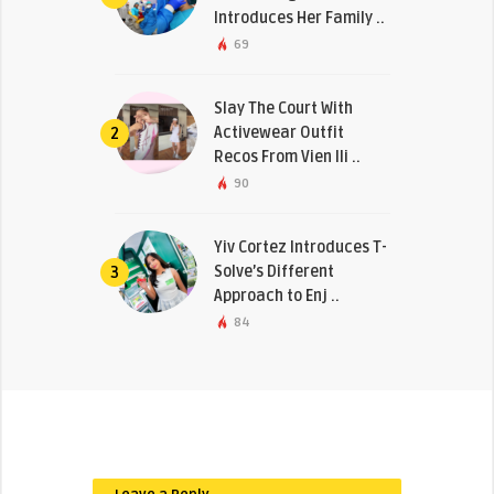
Introduces Her Family ..
69
Slay The Court With
Activewear Outfit
2
Recos From Vien Ili ..
90
Yiv Cortez Introduces T-
Solve’s Different
3
Approach to Enj ..
84