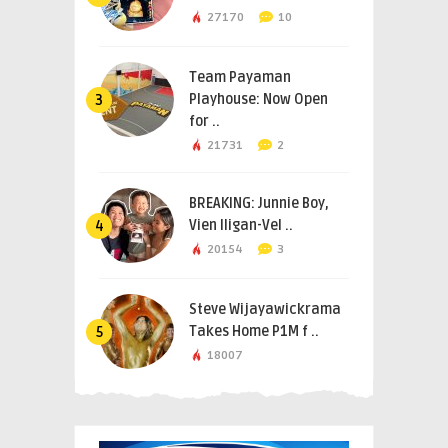
27170
10
Team Payaman
Playhouse: Now Open
3
for ..
21731
2
BREAKING: Junnie Boy,
Vien Iligan-Vel ..
4
20154
3
Steve Wijayawickrama
Takes Home P1M f ..
5
18007