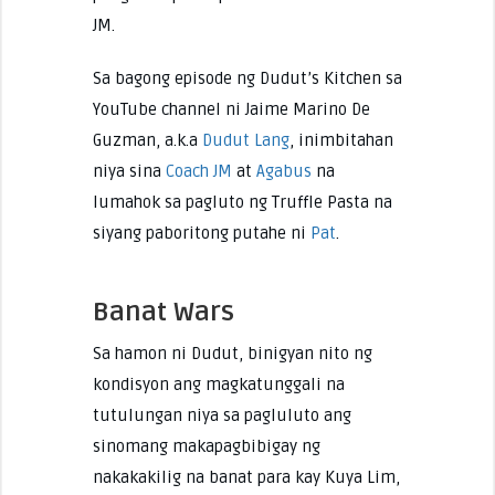
JM.
Sa bagong episode ng Dudut’s Kitchen sa
YouTube channel ni Jaime Marino De
Guzman, a.k.a
Dudut Lang
, inimbitahan
niya sina
Coach JM
at
Agabus
na
lumahok sa pagluto ng Truffle Pasta na
siyang paboritong putahe ni
Pat
.
Banat Wars
Sa hamon ni Dudut, binigyan nito ng
kondisyon ang magkatunggali na
tutulungan niya sa pagluluto ang
sinomang makapagbibigay ng
nakakakilig na banat para kay Kuya Lim,