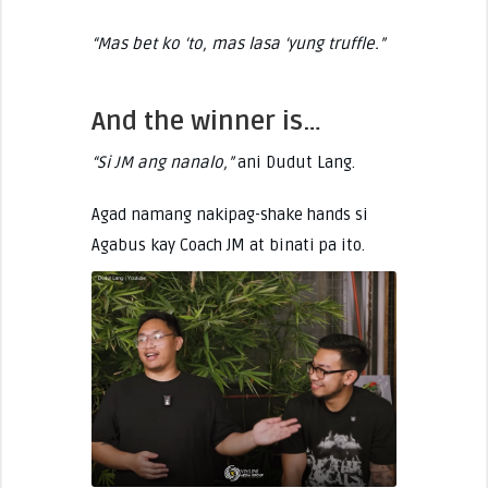
“Mas bet ko ‘to, mas lasa ‘yung truffle.”
And the winner is…
“Si JM ang nanalo,”
ani Dudut Lang.
Agad namang nakipag-shake hands si
Agabus kay Coach JM at binati pa ito.