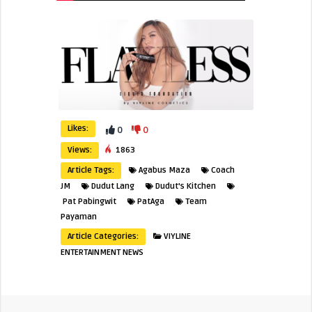
Likes:
0
0
Views:
1863
Article Tags:
Agabus Maza
Coach
JM
Dudut Lang
Dudut's Kitchen
Pat Pabingwit
PatAga
Team
Payaman
Article Categories:
VIYLINE
ENTERTAINMENT NEWS