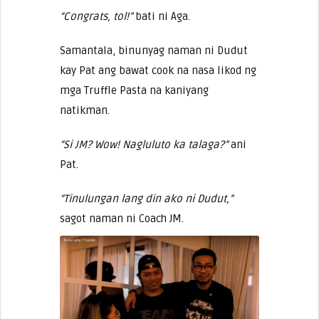
“Congrats, tol!”
bati ni Aga.
Samantala, binunyag naman ni Dudut
kay Pat ang bawat cook na nasa likod ng
mga Truffle Pasta na kaniyang
natikman.
“Si JM? Wow! Nagluluto ka talaga?”
ani
Pat.
“Tinulungan lang din ako ni Dudut,”
sagot naman ni Coach JM.