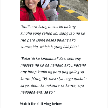
“Until now isang beses ko palang
kinuha yung sahod ko. Isang tao na ko
rito pero isang beses palang ako
sumweldo, which is yung P48,000.”
“Bakit ‘di ko kinukuha? Kasi sobrang
masaya na ko na nandito ako… Parang
ang hirap kunin ng pera pag galing sa
kanya [Cong TV]. Kasi siya nagpapakain
sa’yo, doon ka nakatira sa kanya, siya
nagpapa-aral sa’yo.”
Watch the full vlog below: