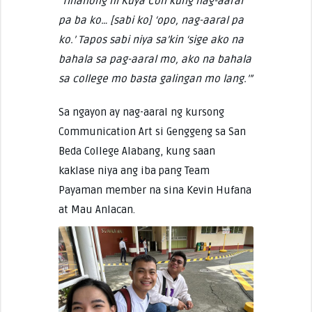
“Tinanong ni Kuya Con kung nag-aaral
pa ba ko… [sabi ko] ‘opo, nag-aaral pa
ko.’ Tapos sabi niya sa’kin ‘sige ako na
bahala sa pag-aaral mo, ako na bahala
sa college mo basta galingan mo lang.’”
Sa ngayon ay nag-aaral ng kursong
Communication Art si Genggeng sa San
Beda College Alabang, kung saan
kaklase niya ang iba pang Team
Payaman member na sina Kevin Hufana
at Mau Anlacan.