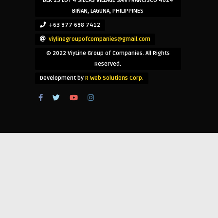
BLK 15 LOT 4 SILCAS VILLAGE SAN FRANCISCO 4024
BIÑAN, LAGUNA, PHILIPPINES
+63 977 698 7412
viylinegroupofcompanies@gmail.com
© 2022 ViyLine Group of Companies. All Rights
Reserved.
Development by
R Web Solutions Corp.