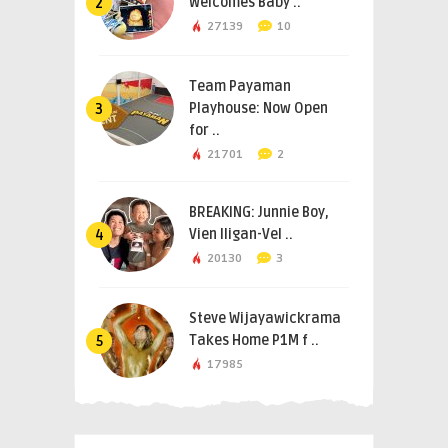
Welcomes Baby ..
2
27139
10
Team Payaman
Playhouse: Now Open
3
for ..
21701
2
BREAKING: Junnie Boy,
Vien Iligan-Vel ..
4
20130
3
Steve Wijayawickrama
Takes Home P1M f ..
5
17985