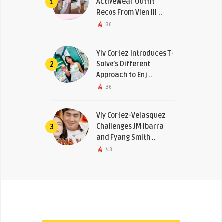
Activewear Outfit
1
Recos From Vien Ili ..
36
Yiv Cortez Introduces T-
Solve’s Different
2
Approach to Enj ..
36
Viy Cortez-Velasquez
Challenges JM Ibarra
3
and Fyang Smith ..
43