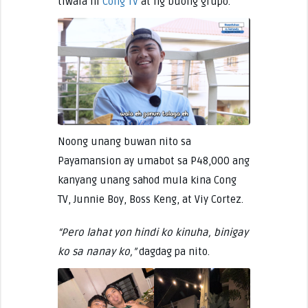
tiwala ni
Cong TV
at ng buong grupo.
Noong unang buwan nito sa
Payamansion ay umabot sa P48,000 ang
kanyang unang sahod mula kina Cong
TV, Junnie Boy, Boss Keng, at Viy Cortez.
“Pero lahat yon hindi ko kinuha, binigay
ko sa nanay ko,”
dagdag pa nito.