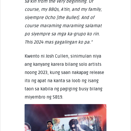
sa’kin from the very beginning. Of
course, my BBQs, A’tin, and my family,
siyempre Ocho [the Bullet]. And of
course maraming maraming salamat
po siyempre sa mga ka-grupo ko rin.
This 2024 mas gagalingan ko pa.”
Kwento ni Josh Cullen, sinimulan niya
ang kanyang karera bilang solo artists
noong 2023, kung saan nakapag release
ito ng apat na kanta sa loob ng isang
taon sa kabila ng pagiging busy bilang
miyembro ng SB19.