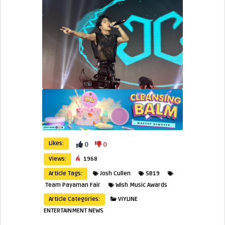
Likes:
0
0
Views:
1968
Article Tags:
Josh Cullen
SB19
Team Payaman Fair
Wish Music Awards
Article Categories:
VIYLINE
ENTERTAINMENT NEWS