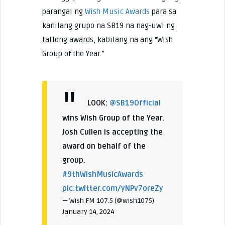
parangal ng
Wish Music Awards
para sa
kanilang grupo na SB19 na nag-uwi ng
tatlong awards, kabilang na ang “Wish
Group of the Year.”
LOOK:
@SB19Official
wins Wish Group of the Year.
Josh Cullen is accepting the
award on behalf of the
group.
#9thWishMusicAwards
pic.twitter.com/yNPv7oreZy
— Wish FM 107.5 (@wish1075)
January 14, 2024