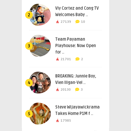
Viy Cortez and Cong TV
Welcomes Baby ..
2
27139
10
Team Payaman
Playhouse: Now Open
3
for ..
21701
2
BREAKING: Junnie Boy,
Vien Iligan-Vel ..
4
20130
3
Steve Wijayawickrama
Takes Home P1M f ..
5
17985