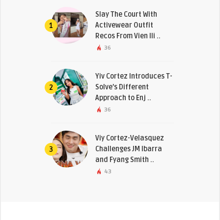
Slay The Court With
Activewear Outfit
1
Recos From Vien Ili ..
36
Yiv Cortez Introduces T-
Solve’s Different
2
Approach to Enj ..
36
Viy Cortez-Velasquez
Challenges JM Ibarra
3
and Fyang Smith ..
43