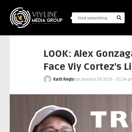
LOOK: Alex Gonzag
Face Viy Cortez’s 
Kath Regio
on
January 06 2024 - 01:54 p