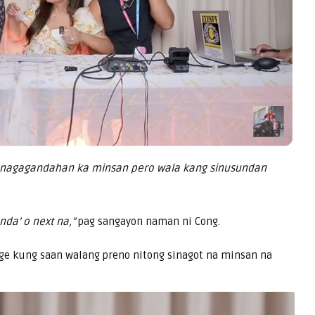
, nagagandahan ka minsan pero wala kang sinusundan
da’ o next na,”
pag sangayon naman ni Cong.
nge kung saan walang preno nitong sinagot na minsan na