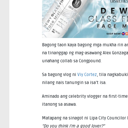
Bagong taon kaya bagong mga mukha rin ang
na tinanggap ng mag-asawang Alex Gonzaga
unahang collab sa Congpound.
Sa bagong vlog ni
Viy Cortez
, tila nagkabu
nilang nais tanungin sa isa’t isa.
Aminado ang celebrity vlogger na first-tim
itanong sa asawa.
Matapang na sinagot ni Lipa City Councilo
“Do you think I’m a good lover?”