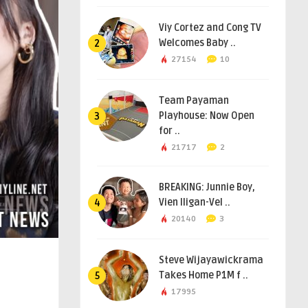
Viy Cortez and Cong TV
Welcomes Baby ..
2
27154
10
Team Payaman
Playhouse: Now Open
3
for ..
21717
2
BREAKING: Junnie Boy,
Vien Iligan-Vel ..
4
20140
3
Steve Wijayawickrama
Takes Home P1M f ..
5
17995