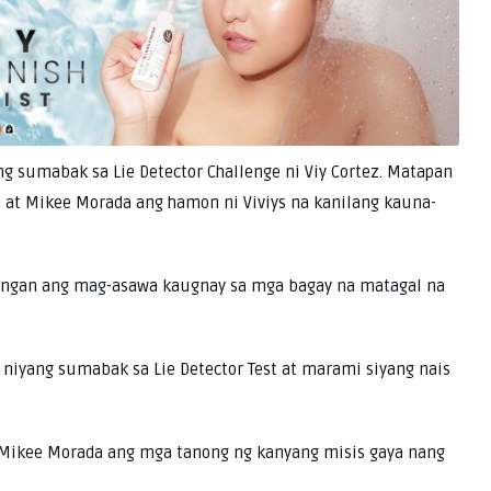
 sumabak sa Lie Detector Challenge ni Viy Cortez. Matapan
 at Mikee Morada ang hamon ni Viviys na kanilang kauna-
kingan ang mag-asawa kaugnay sa mga bagay na matagal na
e niyang sumabak sa Lie Detector Test at marami siyang nais
r Mikee Morada ang mga tanong ng kanyang misis gaya nang