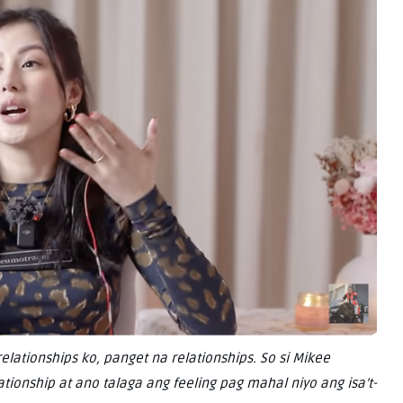
relationships ko, panget na relationships. So si Mikee
elationship at ano talaga ang feeling pag mahal niyo ang isa’t-