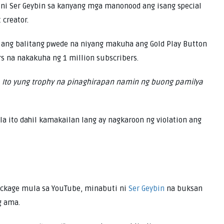
i ni Ser Geybin sa kanyang mga manonood ang isang special
 creator.
 ang balitang pwede na niyang makuha ang Gold Play Button
rs na nakakuha ng 1 million subscribers.
. Ito yung trophy na pinaghirapan namin ng buong pamilya
la ito dahil kamakailan lang ay nagkaroon ng violation ang
ackage mula sa YouTube, minabuti ni
Ser Geybin
na buksan
g ama.