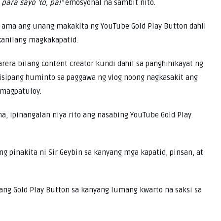
 para sayo ‘to, pa!”
emosyonal na sambit nito.
ng ama ang unang makakita ng YouTube Gold Play Button dahil
 kanilang magkakapatid.
rera bilang content creator kundi dahil sa panghihikayat ng
isipang huminto sa paggawa ng vlog noong nagkasakit ang
 magpatuloy.
 ipinangalan niya rito ang nasabing YouTube Gold Play
g pinakita ni Sir Geybin sa kanyang mga kapatid, pinsan, at
y ang Gold Play Button sa kanyang lumang kwarto na saksi sa