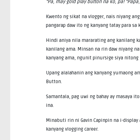
“Pa, may gold play button na ko, pa! “Papa,
Kwento ng sikat na vlogger, nais niyang a
pangarap daw ito ng kanyang tatay para sa
Hindi aniya nila mararating ang kanilang ka
kanilang ama. Minsan na rin daw niyang na
kanyang ama, ngunit pinursige siya nitong
Upang alalahanin ang kanyang yumaong ama,
Button.
Samantala, pag uwi ng bahay ay masaya iton
ina.
Minabuti rin ni Gavin Capinpin na i-displa
kanyang vlogging career.