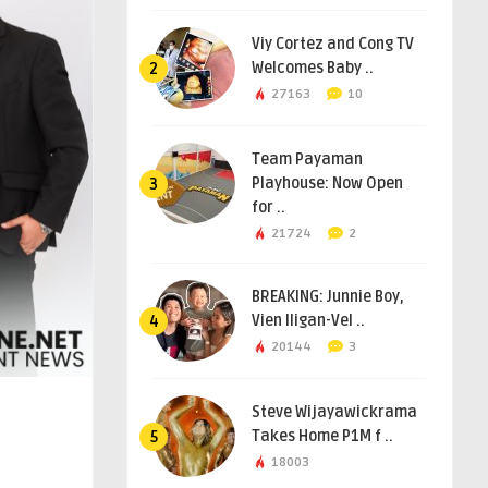
Viy Cortez and Cong TV
Welcomes Baby ..
2
27163
10
Team Payaman
Playhouse: Now Open
3
for ..
21724
2
BREAKING: Junnie Boy,
Vien Iligan-Vel ..
4
20144
3
Steve Wijayawickrama
Takes Home P1M f ..
5
18003