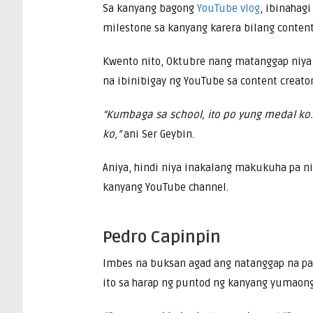
Sa kanyang bagong
YouTube vlog
, ibinahag
milestone sa kanyang karera bilang content
Kwento nito, Oktubre nang matanggap niya
na ibinibigay ng YouTube sa content creato
“Kumbaga sa school, ito po yung medal ko
ko,”
ani Ser Geybin.
Aniya, hindi niya inakalang makukuha pa ni
kanyang YouTube channel.
Pedro Capinpin
Imbes na buksan agad ang natanggap na p
ito sa harap ng puntod ng kanyang yumaon