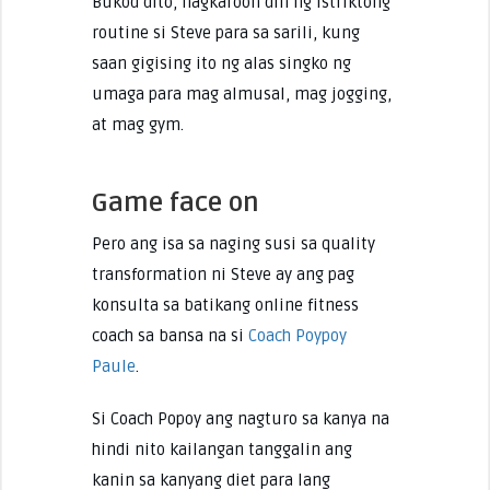
Bukod dito, nagkaroon din ng istriktong
routine si Steve para sa sarili, kung
saan gigising ito ng alas singko ng
umaga para mag almusal, mag jogging,
at mag gym.
Game face on
Pero ang isa sa naging susi sa quality
transformation ni Steve ay ang pag
konsulta sa batikang online fitness
coach sa bansa na si
Coach Poypoy
Paule
.
Si Coach Popoy ang nagturo sa kanya na
hindi nito kailangan tanggalin ang
kanin sa kanyang diet para lang