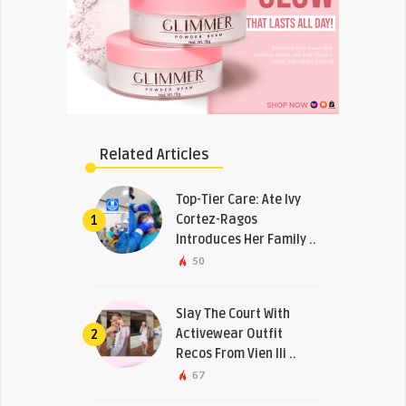
Related Articles
Top-Tier Care: Ate Ivy
Cortez-Ragos
1
Introduces Her Family ..
50
Slay The Court With
Activewear Outfit
2
Recos From Vien Ili ..
67