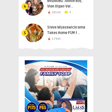
BREAKING: Junnie Boy,
Vien Iligan-Vel ..
4
20140
3
Steve Wijayawickrama
Takes Home P1M f ..
5
17995