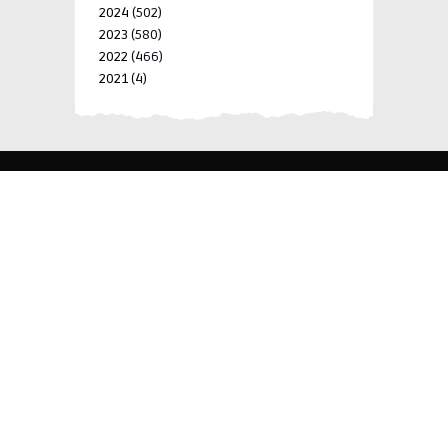
2024
(502)
2023
(580)
2022
(466)
2021
(4)
-->
-->
BLK 15 LOT 4 SILCAS VILLAGE SAN FRANCISCO 4024
BIÑAN, LAGUNA, PHILIPPINES
+63 977 698 7412
viylinegroupofcompanies@gmail.com
© 2022 ViyLine Group of Companies. All Rights
Reserved.
Development by
R Web Solutions Corp.