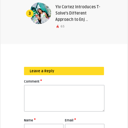
Yiv Cortez Introduces T-
Solve’s Different
3
Approach to Enj ..
65
Leave a Reply
*
Comment
*
*
Name
Email