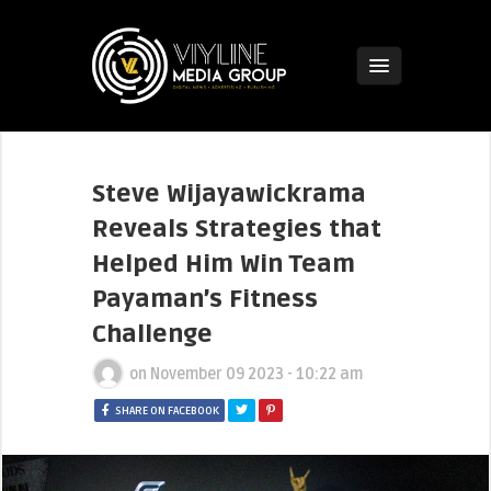
Steve Wijayawickrama
Reveals Strategies that
Helped Him Win Team
Payaman’s Fitness
Challenge
on
November 09 2023 - 10:22 am
SHARE ON FACEBOOK