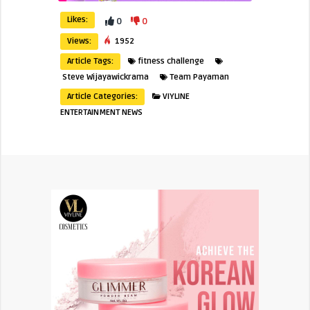
Likes:
0
0
Views:
1952
Article Tags:
fitness challenge
Steve Wijayawickrama
Team Payaman
Article Categories:
VIYLINE
ENTERTAINMENT NEWS