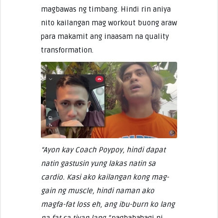
magbawas ng timbang. Hindi rin aniya
nito kailangan mag workout buong araw
para makamit ang inaasam na quality
transformation.
“Ayon kay Coach Poypoy, hindi dapat
natin gastusin yung lakas natin sa
cardio. Kasi ako kailangan kong mag-
gain ng muscle, hindi naman ako
magfa-fat loss eh, ang ibu-burn ko lang
na fat sa tiyan lang,”
pagbabahagi ni