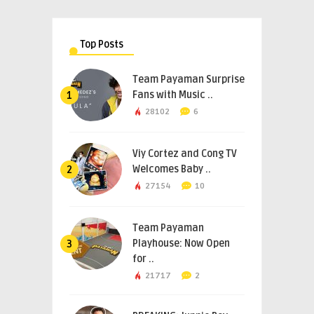
Top Posts
Team Payaman Surprise
Fans with Music ..
1
28102
6
Viy Cortez and Cong TV
Welcomes Baby ..
2
27154
10
Team Payaman
Playhouse: Now Open
3
for ..
21717
2