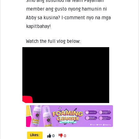
Sino ang susunod na Team Payaman
member ang gusto nyong hamunin ni
Abby sa kusina? I-comment nyo na mga
kapitbahay!
Watch the full vlog below:
Likes:
0
0