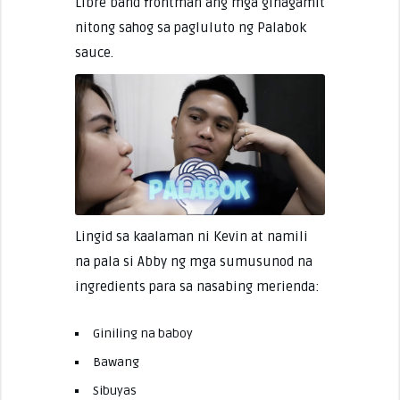
Libre band frontman ang mga ginagamit
nitong sahog sa pagluluto ng Palabok
sauce.
Lingid sa kaalaman ni Kevin at namili
na pala si Abby ng mga sumusunod na
ingredients para sa nasabing merienda:
Giniling na baboy
Bawang
Sibuyas