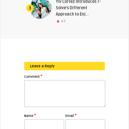
Yiv Cortez Introduces T-
Solve’s Different
3
Approach to Enj ..
43
Leave a Reply
*
Comment
*
*
Name
Email