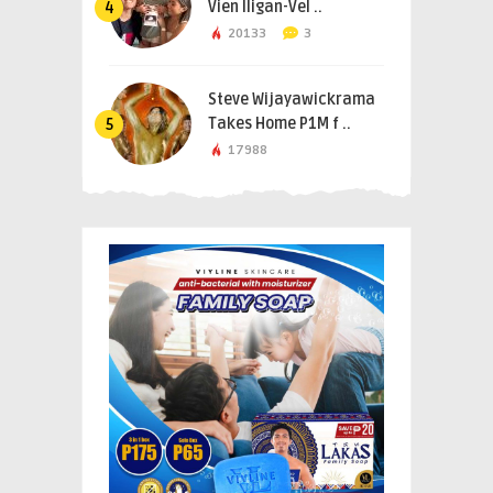
Vien Iligan-Vel ..
4
20133
3
Steve Wijayawickrama
Takes Home P1M f ..
5
17988