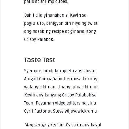
patis at shrimp cubes.
Dahil tila ginanahan si Kevin sa
pagluluto, binigyan din niya ng twist
ang nasabing recipe at ginawa itong
Crispy Palabok.
Taste Test
Syempre, hindi kumpleto ang vlog ni
Abigail Campañano-Hermosada kung
walang tikiman. Unang ipinatikim ni
Kevin ang kanyang Crispy Palabok sa
Team Payaman video editors na sina
Cyril Factor at Steve Wijayawickrama.
“Ang sarap, pre!”
ani Cy sa unang kagat