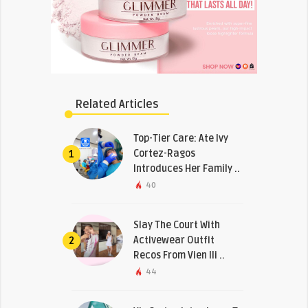
Related Articles
Top-Tier Care: Ate Ivy
Cortez-Ragos
1
Introduces Her Family ..
40
Slay The Court With
Activewear Outfit
2
Recos From Vien Ili ..
44