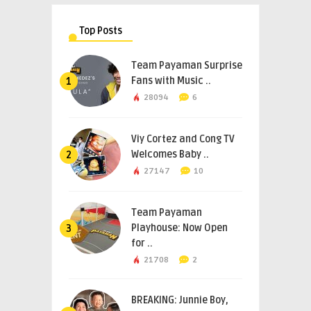
Top Posts
Team Payaman Surprise
Fans with Music ..
1
28094
6
Viy Cortez and Cong TV
Welcomes Baby ..
2
27147
10
Team Payaman
Playhouse: Now Open
3
for ..
21708
2
BREAKING: Junnie Boy,