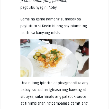
paano lutuin yung palabok,”
pagbubunyag ni Abby.
Game na game namang sumabak sa
pagluluto si Kevin bilang paglalambing
na rin sa kanyang misis.
Una nilang ipinrito at pinagmantika ang
baboy, sunod na iginasa ang bawang at
sibuyas, saka hinalo ang palabok sauce
at tinimplahan ng pampalasa gamit ang