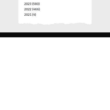
2023
(580)
2022
(466)
2021
(4)
-->
-->
BLK 15 LOT 4 SILCAS VILLAGE SAN FRANCISCO 4024
BIÑAN, LAGUNA, PHILIPPINES
+63 977 698 7412
viylinegroupofcompanies@gmail.com
© 2022 ViyLine Group of Companies. All Rights
Reserved.
Development by
R Web Solutions Corp.