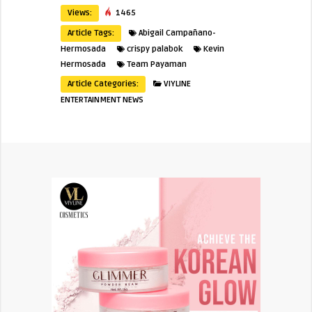
Views:
1465
Article Tags:
Abigail Campañano-
Hermosada
crispy palabok
Kevin
Hermosada
Team Payaman
Article Categories:
VIYLINE
ENTERTAINMENT NEWS