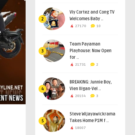
Viy Cortez and Cong TV
Welcomes Baby ..
2
27170
10
Team Payaman
Playhouse: Now Open
3
for ..
21731
2
BREAKING: Junnie Boy,
Vien Iligan-Vel ..
4
20154
3
Steve Wijayawickrama
Takes Home P1M f ..
5
18007