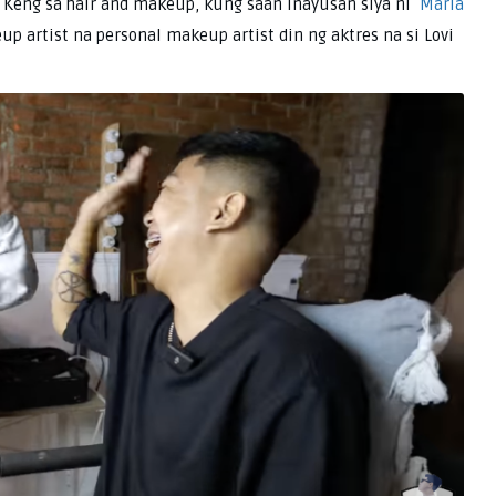
s Keng sa hair and makeup, kung saan inayusan siya ni
Maria
p artist na personal makeup artist din ng aktres na si Lovi