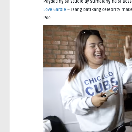
Pagdating sa studio ay sumalang na si Bos
Love Gardie
– isang batikang celebrity makeu
Poe.