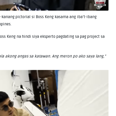
-kanang pictorial si Boss Keng kasama ang iba’t-ibang
ppines.
ss Keng na hindi siya eksperto pagdating sa pag project sa
ala akong angas sa katawan. Ang meron po ako saya lang,”