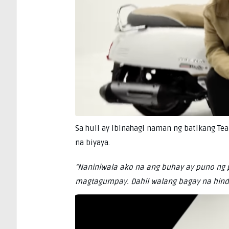
Sa huli ay ibinahagi naman ng batikang 
na biyaya.
“Naniniwala ako na ang buhay ay puno ng
magtagumpay. Dahil walang bagay na hind