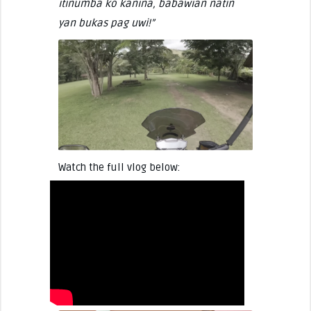
itinumba ko kanina, babawian natin
yan bukas pag uwi!”
Watch the full vlog below: