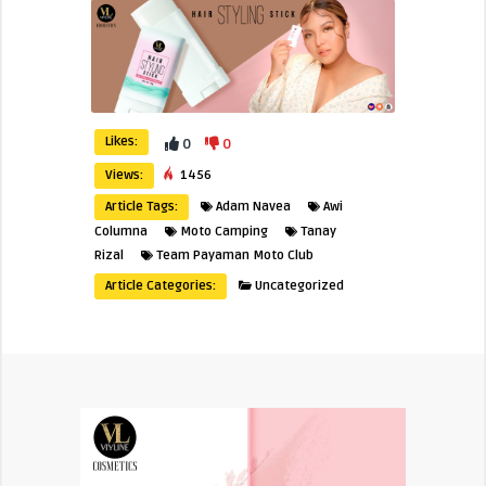
Likes:
0
0
Views:
1456
Article Tags:
Adam Navea
Awi
Columna
Moto Camping
Tanay
Rizal
Team Payaman Moto Club
Article Categories:
Uncategorized