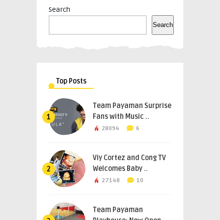
Search
Search
Top Posts
Team Payaman Surprise
Fans with Music ..
1
28094
6
Viy Cortez and Cong TV
Welcomes Baby ..
2
27148
10
Team Payaman