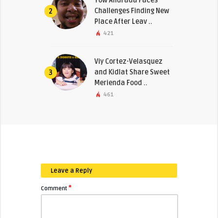
Yow Andrada Faces
Challenges Finding New
2
Place After Leav ..
421
Viy Cortez-Velasquez
and Kidlat Share Sweet
3
Merienda Food ..
461
Leave a Reply
*
Comment