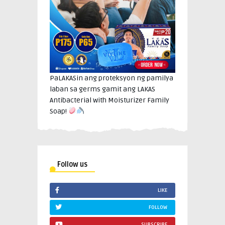
PaLAKASin ang proteksyon ng pamilya
laban sa germs gamit ang LAKAS
Antibacterial with Moisturizer Family
Soap!
Follow us
LIKE
FOLLOW
SUBSCRIBE