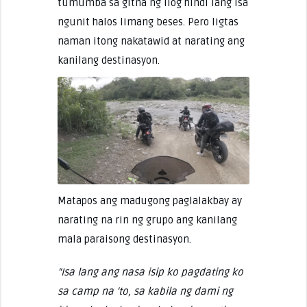
tumumba sa gitna ng ilog hindi lang isa
ngunit halos limang beses. Pero ligtas
naman itong nakatawid at narating ang
kanilang destinasyon.
Matapos ang madugong paglalakbay ay
narating na rin ng grupo ang kanilang
mala paraisong destinasyon.
“Isa lang ang nasa isip ko pagdating ko
sa camp na ‘to, sa kabila ng dami ng