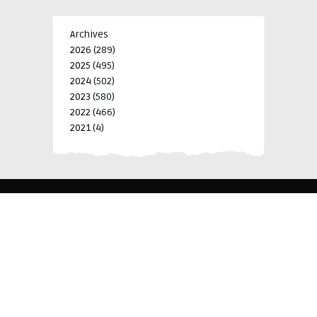
Archives
2026
(289)
2025
(495)
2024
(502)
2023
(580)
2022
(466)
2021
(4)
-->
-->
BLK 15 LOT 4 SILCAS VILLAGE SAN FRANCISCO 4024
BIÑAN, LAGUNA, PHILIPPINES
+63 977 698 7412
viylinegroupofcompanies@gmail.com