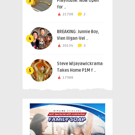
Playhouse: Now Open
3
for ..
21708
2
BREAKING: Junnie Boy,
Vien Iligan-Vel ..
4
20134
3
Steve Wijayawickrama
Takes Home P1M f ..
5
17988