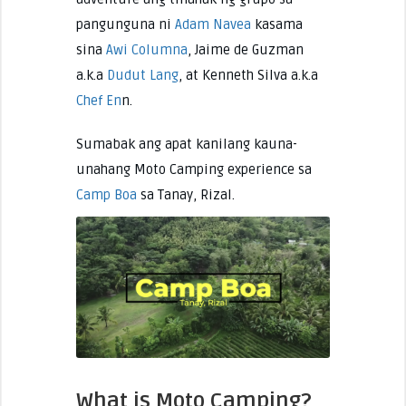
pangunguna ni
Adam Navea
kasama
sina
Awi Columna
, Jaime de Guzman
a.k.a
Dudut Lang
, at Kenneth Silva a.k.a
Chef En
n.
Sumabak ang apat kanilang kauna-
unahang Moto Camping experience sa
Camp Boa
sa Tanay, Rizal.
What is Moto Camping?