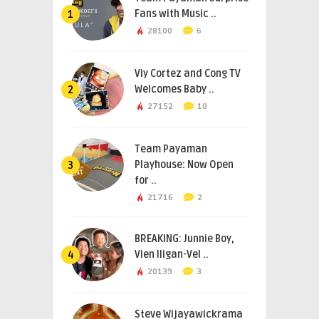
Fans with Music ..
1
28100
6
Viy Cortez and Cong TV
Welcomes Baby ..
2
27152
10
Team Payaman
Playhouse: Now Open
3
for ..
21716
2
BREAKING: Junnie Boy,
Vien Iligan-Vel ..
4
20139
3
Steve Wijayawickrama