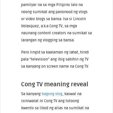
pamilyar na sa mga Pilipino lalo na
noong sumikat ang panonood ng vlogs
or video blogs sa bansa. Isa si Lincoln
Velasquez, a.k.a Cong TV, sa mga
naunang content creators na sumikat sa
larangan ng vlogging sa bansa.
Pero lingid sa kaalaman ng lahat, hindi
pala “television” ang ibig sabihin ng TV
sa kanyang on screen name na Cong TV.
Cong TV meaning reveal
Sa kanyang
bagong vlog
, kaswal na
isiniwalat ni Cong TV ang totoong
kwento sa likod ng alias na sumikat na