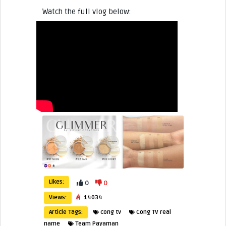
Watch the full vlog below:
Likes:
0
0
Views:
14034
Article Tags:
cong tv
Cong TV real
name
Team Payaman