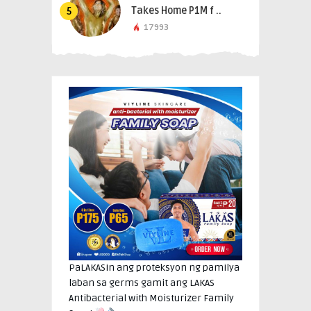
Takes Home P1M f ..
5
17993
PaLAKASin ang proteksyon ng pamilya
laban sa germs gamit ang LAKAS
Antibacterial with Moisturizer Family